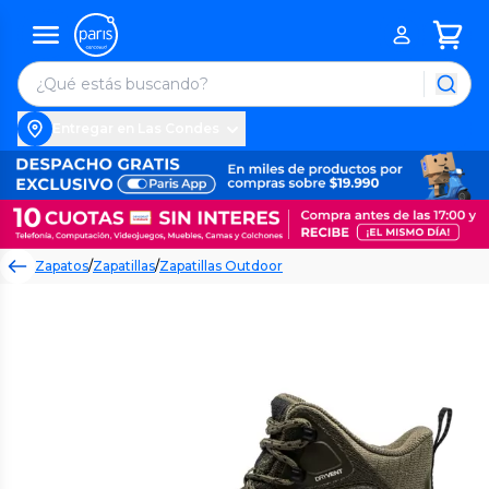
Entregar en Las Condes
Zapatos
/
Zapatillas
/
Zapatillas Outdoor