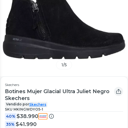
1
/
5
Skechers
Botines Mujer Glacial Ultra Juliet Negro
Skechers
Vendido por
Skechers
SKU
MKINGWDYO5-1
$38.990
40%
$41.990
35%