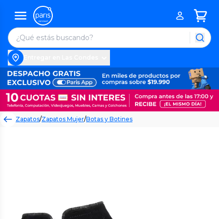
Entregar en Las Condes
Zapatos
/
Zapatos Mujer
/
Botas y Botines