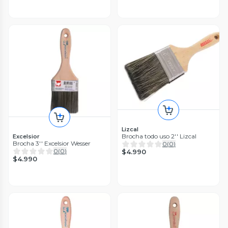
Lizcal
Brocha todo uso 2'' Lizcal
Excelsior
Brocha 3'' Excelsior Wesser
0
(
0
)
0
(
0
)
$4.990
$4.990