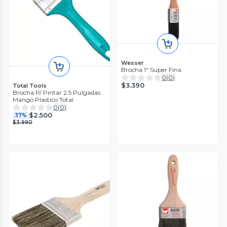
Wesser
Brocha 1" Super Fina
0
(
0
)
$3.390
Total Tools
Brocha P/ Pintar 2.5 Pulgadas
Mango Plastico Total
0
(
0
)
$2.500
37%
$3.990