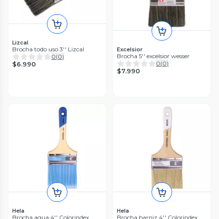
Lizcal
Brocha todo uso 3'' Lizcal
Excelsior
Brocha 5'' excelsior wesser
0
(
0
)
0
(
0
)
$6.990
$7.990
Hela
Hela
Brocha agua 4'' Colorindex
Brocha barniz 4'' Colorindex