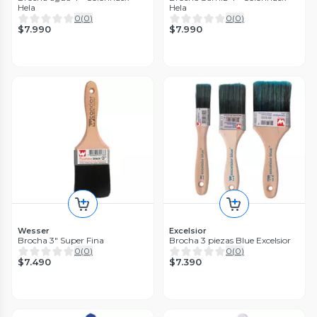
Hela
Hela
0
(
0
)
0
(
0
)
$7.990
$7.990
Wesser
Excelsior
Brocha 3" Super Fina
Brocha 3 piezas Blue Excelsior
0
(
0
)
0
(
0
)
$7.490
$7.390