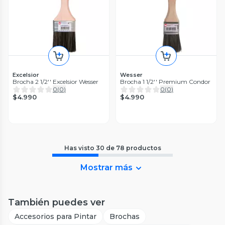
Excelsior
Wesser
Brocha 2 1/2'' Excelsior Wesser
Brocha 1 1/2'' Premium Condor
0
(
0
)
0
(
0
)
$4.990
$4.990
Has visto
30
de
78
productos
Mostrar más
También puedes ver
Accesorios para Pintar
Brochas