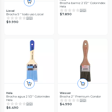
Brocha barniz 2 1/2'' Colorindex
Hela
0
(
0
)
Lizcal
$7.890
Brocha 5 '' todo uso Lizcal
0
(
0
)
$9.990
Hela
Wesser
Brocha agua 2 1/2'' Colorindex
Brocha 2'' Premium Condor
Hela
0
(
0
)
0
(
0
)
$4.990
$6.490