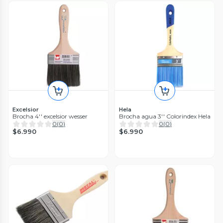
Excelsior
Hela
Brocha 4'' excelsior wesser
Brocha agua 3'' Colorindex Hela
0
(
0
)
0
(
0
)
$6.990
$6.990