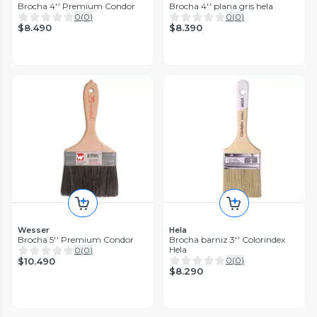
Brocha 4'' Premium Condor
Brocha 4'' plana gris hela
0
(
0
)
0
(
0
)
$8.490
$8.390
Wesser
Hela
Brocha 5'' Premium Condor
Brocha barniz 3'' Colorindex
Hela
0
(
0
)
0
(
0
)
$10.490
$8.290