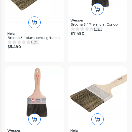
Wesser
Brocha 3'' Premium Condor
0
(
0
)
$7.490
Hela
Brocha 3'' plana cerda gris hela
0
(
0
)
$5.490
Wesser
Hela