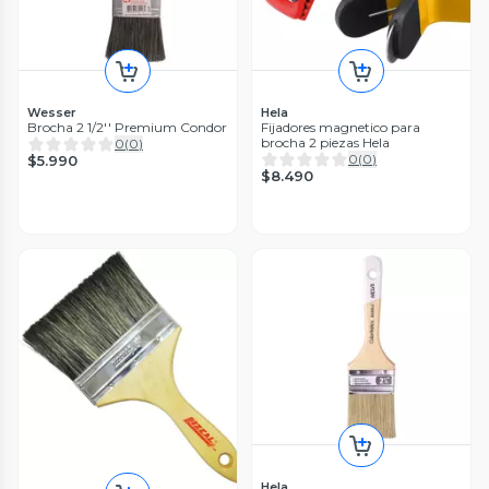
Wesser
Hela
Brocha 2 1/2'' Premium Condor
Fijadores magnetico para
brocha 2 piezas Hela
0
(
0
)
0
(
0
)
$5.990
$8.490
Hela