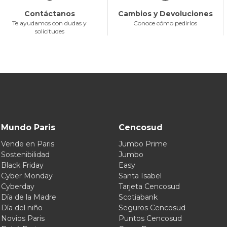
Contáctanos
Cambios y Devoluciones
Te ayudamos con dudas y
Conoce cómo pedirlos
solicitudes
Mundo Paris
Cencosud
Vende en Paris
Jumbo Prime
Sostenibilidad
Jumbo
Black Friday
Easy
Cyber Monday
Santa Isabel
Cyberday
Tarjeta Cencosud
Día de la Madre
Scotiabank
Día del niño
Seguros Cencosud
Novios Paris
Puntos Cencosud