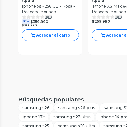
Apple
Apple
Iphone xs - 256 GB - Rosa -
iPhone XS Max 64
Reacondicionado
Reacondicionado
0
(
0
)
0
(
0
)
$259.990
$359.990
10%
$399.990
Agregar al carro
Agregar a
Búsquedas populares
samsung s26
samsung s26 plus
samsung S2
iphone 17e
samsung s23 ultra
iphone 14 pr
samsung s25
samsung s25 ultra
samsung s2