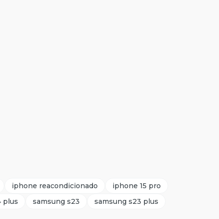
iphone reacondicionado
iphone 15 pro
 plus
samsung s23
samsung s23 plus