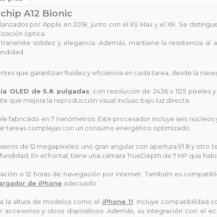
chip A12 Bionic
nzados por Apple en 2018, junto con el XS Max y el XR. Se distingu
ización óptica.
transmite solidez y elegancia. Además, mantiene la resistencia al 
undidad.
es que garantizan fluidez y eficiencia en cada tarea, desde la navega
gía OLED de 5.8 pulgadas
, con resolución de 2436 x 1125 píxeles
e que mejora la reproducción visual incluso bajo luz directa.
ple fabricado en 7 nanómetros. Este procesador incluye seis núcleos 
tar tareas complejas con un consumo energético optimizado.
seros de 12 megapíxeles: uno gran angular con apertura f/1.8 y otro t
profundidad. En el frontal, tiene una cámara TrueDepth de 7 MP que hab
ación o 12 horas de navegación por internet. También es compatible
argador de iPhone
adecuado.
 a la altura de modelos como el
iPhone 11
. Incluye compatibilidad 
n accesorios y otros dispositivos. Además, su integración con el e