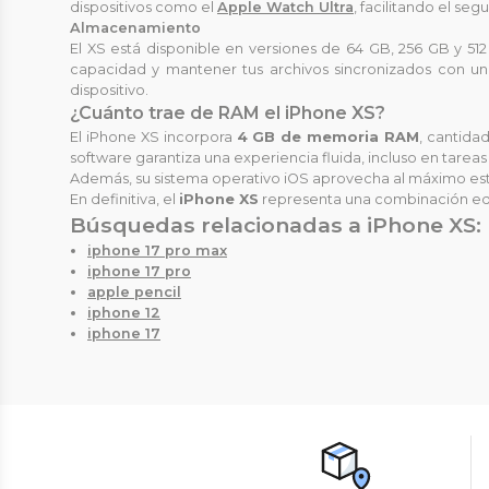
dispositivos como el
Apple Watch Ultra
, facilitando el se
Almacenamiento
El XS está disponible en versiones de 64 GB, 256 GB y 512
capacidad y mantener tus archivos sincronizados con u
dispositivo.
¿Cuánto trae de RAM el iPhone XS?
El iPhone XS incorpora
4 GB de memoria RAM
, cantida
software garantiza una experiencia fluida, incluso en tare
Además, su sistema operativo iOS aprovecha al máximo esta
En definitiva, el
iPhone XS
representa una combinación equi
Búsquedas relacionadas a iPhone XS:
iphone 17 pro max
iphone 17 pro
apple pencil
iphone 12
iphone 17