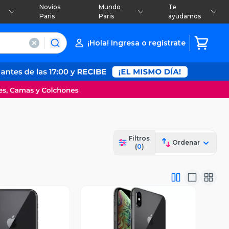
Novios
Mundo
Te
Paris
Paris
ayudamos
¡Hola! Ingresa o regístrate
Filtros
Ordenar
(
0
)