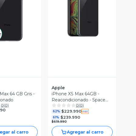
ista Previa
Vista Previa
Apple
Max 64 GB Gris -
iPhone XS Max 64GB -
ionado
Reacondicionado - Space
0
(
0
)
0
(
0
)
Gray
990
$229.990
62%
$239.990
61%
$619.990
egar al carro
Agregar al carro