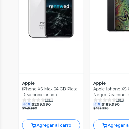
Vista Previa
Vista P
Apple
Apple
iPhone XS Max 64 GB Plata -
Apple Iphone XS
Reacondicionado
Negro Reacondic
0
(
0
)
0
(
0
)
$299.990
$189.990
60%
61%
$749.990
$489.990
Agregar al carro
Agregar a