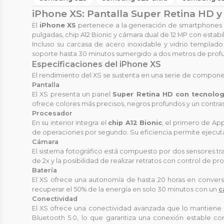
iPhone XS: Pantalla Super Retina HD y 
El
iPhone XS
pertenece a la generación de smartphones la
pulgadas, chip A12 Bionic y cámara dual de 12 MP con estabil
Incluso su carcasa de acero inoxidable y vidrio templado 
soporte hasta 30 minutos sumergido a dos metros de prof
Especificaciones del iPhone XS
El rendimiento del XS se sustenta en una serie de component
Pantalla
El XS presenta un panel
Super Retina HD con tecnolo
ofrece colores más precisos, negros profundos y un contrast
Procesador
En su interior integra el
chip A12 Bionic
, el primero de Ap
de operaciones por segundo. Su eficiencia permite ejecu
Cámara
El sistema fotográfico está compuesto por dos sensores tra
de 2x y la posibilidad de realizar retratos con control de 
Batería
El XS ofrece una autonomía de hasta 20 horas en convers
recuperar el 50% de la energía en solo 30 minutos con un
c
Conectividad
El XS ofrece una conectividad avanzada que lo mantiene
Bluetooth 5.0, lo que garantiza una conexión estable co