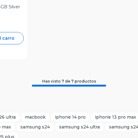
GB Silver
l carro
Has visto
7
de
7
productos
6 ultra
macbook
iphone 14 pro
iphone 13 pro max
o max
samsung s24
samsung s24 ultra
samsung s24
5 plus