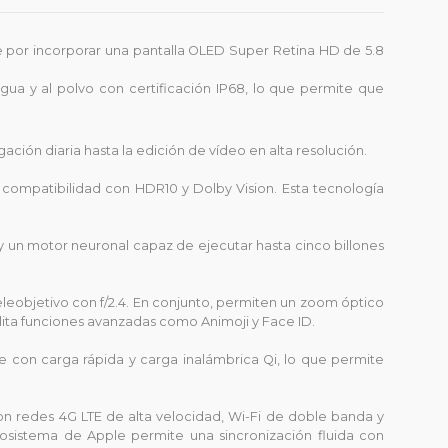
e por incorporar una pantalla OLED Super Retina HD de 5.8
agua y al polvo con certificación IP68, lo que permite que
ción diaria hasta la edición de vídeo en alta resolución.
 y compatibilidad con HDR10 y Dolby Vision. Esta tecnología
y un motor neuronal capaz de ejecutar hasta cinco billones
eleobjetivo con f/2.4. En conjunto, permiten un zoom óptico
ilita funciones avanzadas como Animoji y Face ID.
 con carga rápida y carga inalámbrica Qi, lo que permite
con redes 4G LTE de alta velocidad, Wi-Fi de doble banda y
cosistema de Apple permite una sincronización fluida con