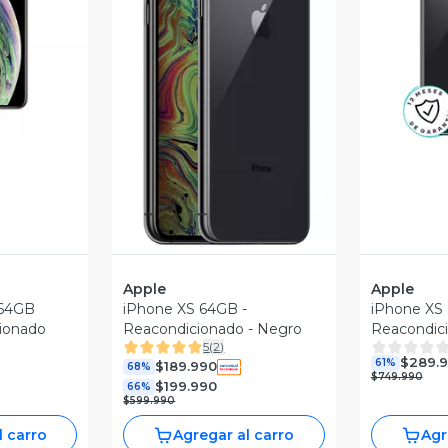
revia
V
Vista Previa
Apple
Apple
 64GB
iPhone XS 64GB -
iPhone XS 
ionado
Reacondicionado - Negro
Reacondic
5
(
2
)
$289.
61%
$189.990
68%
$749.990
$199.990
66%
$599.990
l carro
Agregar al carro
Agr