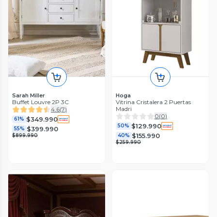
Sarah Miller
Hoga
Buffet Louvre 2P 3C
Vitrina Cristalera 2 Puertas
Madri
4.6
(
7
)
0
(
0
)
$349.990
61%
$129.990
50%
$399.990
55%
$155.990
$899.990
40%
$259.990