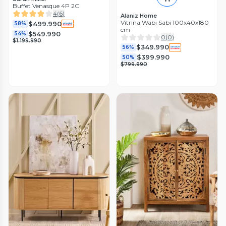
Buffet Venasque 4P 2C
4
(
6
)
Alaniz Home
Vitrina Wabi Sabi 100x40x180
$499.990
58%
cm
$549.990
54%
0
(
0
)
$1.199.990
$349.990
56%
$399.990
50%
$799.990