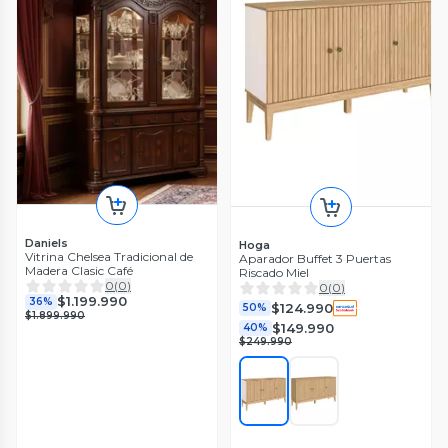
Daniels
Hoga
Vitrina Chelsea Tradicional de
Aparador Buffet 3 Puertas
Madera Clasic Café
Riscado Miel
0
(
0
)
0
(
0
)
$1.199.990
36%
$124.990
50%
$1.899.990
$149.990
40%
$249.990