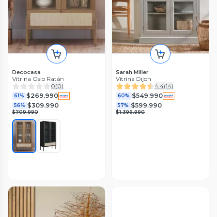
Decocasa
Sarah Miller
Vitrina Oslo Ratán
Vitrina Dijon
0
(
0
)
4.4
(
14
)
$269.990
$549.990
61%
60%
$309.990
$599.990
56%
57%
$709.990
$1.399.990