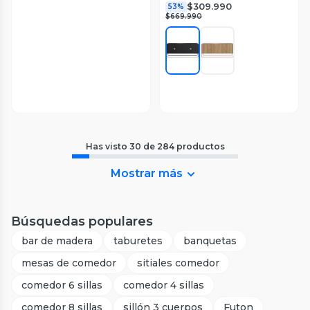
$309.990
53%
$669.990
Has visto
30
de
284
productos
Mostrar más
Búsquedas populares
bar de madera
taburetes
banquetas
mesas de comedor
sitiales comedor
comedor 6 sillas
comedor 4 sillas
comedor 8 sillas
sillón 3 cuerpos
Futon