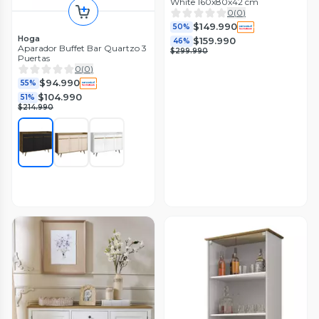
White 160x80x42 cm
0
(
0
)
$149.990
50%
Hoga
$159.990
46%
Aparador Buffet Bar Quartzo 3
$299.990
Puertas
0
(
0
)
$94.990
55%
$104.990
51%
$214.990