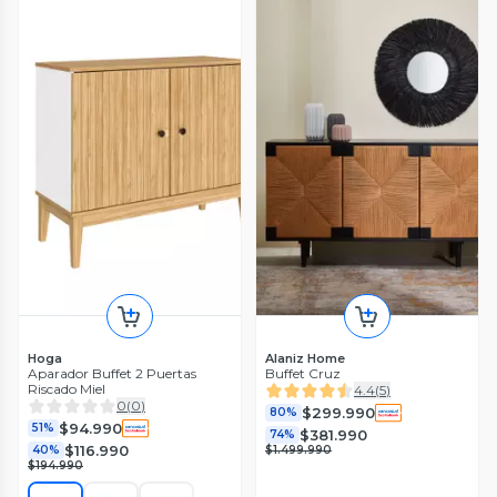
Hoga
Alaniz Home
Aparador Buffet 2 Puertas
Buffet Cruz
Riscado Miel
4.4
(
5
)
0
(
0
)
$299.990
80%
$94.990
51%
$381.990
74%
$116.990
40%
$1.499.990
$194.990