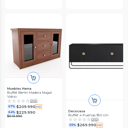
Muebles Hema
Buffet Berlin Madera Nogal
Vidrio
0
(
0
)
$209.990
67%
Decocasa
$229.990
64%
Buffet 4 Puertas 180 cm
$649.990
0
(
0
)
$269.990
59%