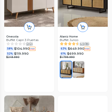
Onessta
Alaniz Home
Buffet Capri 3 Puertas
Buffet Junco
0
(
0
)
4.9
(
18
)
$104.990
$649.990
58%
63%
$119.990
$699.990
52%
61%
$249.990
$1.799.990