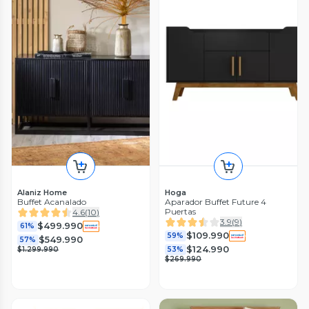
Alaniz Home
Hoga
Buffet Acanalado
Aparador Buffet Future 4
Puertas
4.6
(
10
)
3.9
(
9
)
$499.990
61%
$109.990
59%
$549.990
57%
$124.990
$1.299.990
53%
$269.990