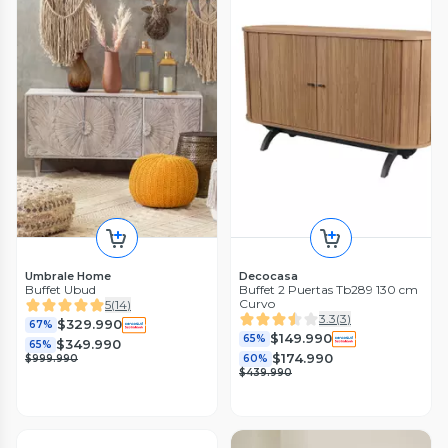
Umbrale Home
Decocasa
Buffet Ubud
Buffet 2 Puertas Tb289 130 cm
Curvo
5
(
14
)
3.3
(
3
)
$329.990
67%
$149.990
65%
$349.990
65%
$174.990
$999.990
60%
$439.990