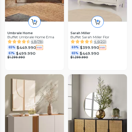
Umbrale Home
Sarah Miller
Buffet Umbrale Home Ema
Buffet Sarah Miller Flor
4.8
(
78
)
4.6
(
20
)
$449.990
$399.990
65%
69%
$499.990
$449.990
61%
65%
$1.299.990
$1.299.990