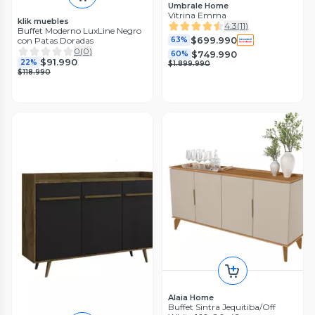
Umbrale Home
Vitrina Emma
klik muebles
4.3
(
11
)
Buffet Moderno LuxLine Negro
$699.990
con Patas Doradas
63%
0
(
0
)
$749.990
60%
$91.990
22%
$1.899.990
$118.990
Alaia Home
Buffet Sintra Jequitiba/Off