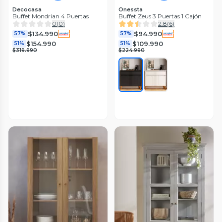
Decocasa
Onessta
Buffet Mondrian 4 Puertas
Buffet Zeus 3 Puertas 1 Cajón
0
(
0
)
2.8
(
6
)
$134.990
$94.990
57%
57%
$154.990
$109.990
51%
51%
$319.990
$224.990