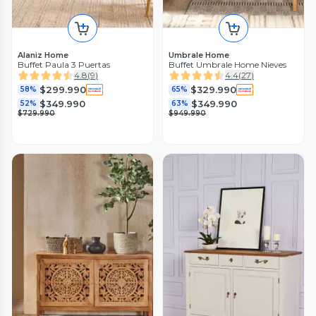
Alaniz Home
Umbrale Home
Buffet Paula 3 Puertas
Buffet Umbrale Home Nieves
4.8
(
9
)
4.4
(
27
)
$299.990
$329.990
58%
65%
$349.990
$349.990
52%
63%
$729.990
$949.990