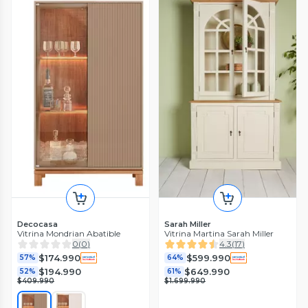
Decocasa
Sarah Miller
Vitrina Mondrian Abatible
Vitrina Martina Sarah Miller
0
(
0
)
4.3
(
17
)
$174.990
$599.990
57%
64%
$194.990
$649.990
52%
61%
$409.990
$1.699.990