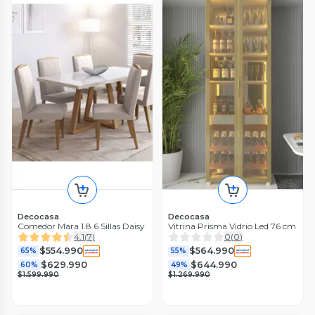
Decocasa
Decocasa
Comedor Mara 1.8 6 Sillas Daisy
Vitrina Prisma Vidrio Led 76 cm
4.1
(
7
)
0
(
0
)
$554.990
$564.990
65%
55%
$629.990
$644.990
60%
49%
$1.599.990
$1.269.990