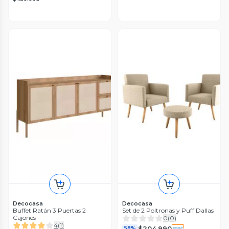
Decocasa
Decocasa
Buffet Ratán 3 Puertas 2
Set de 2 Poltronas y Puff Dallas
Cajones
0
(
0
)
4
(
1
)
$204.990
58%