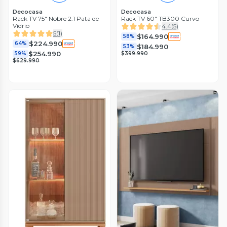
Decocasa
Decocasa
Rack TV 75" Nobre 2.1 Pata de
Rack TV 60" TB300 Curvo
Vidrio
4.4
(
5
)
5
(
1
)
$164.990
58%
$224.990
64%
$184.990
53%
$254.990
59%
$399.990
$629.990