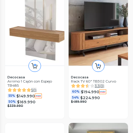
Decocasa
Decocasa
Arrimo 1 Cajón con Espejo
Rack TV 60" TB302 Curvo
TB485
3.3
(
3
)
5
(
1
)
$194.990
60%
$149.990
55%
$224.990
54%
$169.990
50%
$489.990
$339.990