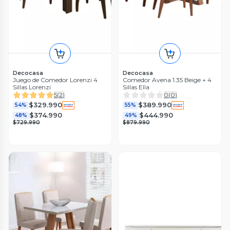
Decocasa
Decocasa
Juego de Comedor Lorenzi 4
Comedor Avena 1.35 Beige + 4
Sillas Lorenzi
Sillas Ella
5
(
2
)
0
(
0
)
$329.990
$389.990
54%
55%
$374.990
$444.990
48%
49%
$729.990
$879.990