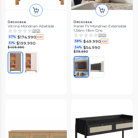
Decocasa
Decocasa
Vitrina Mondrian Abatible
Panel TV Mondrian Extensible
1.36m-1.8m Gris
0
(
0
)
0
(
0
)
$174.990
57%
$49.990
58%
$199.990
51%
$54.990
$409.990
54%
$119.990