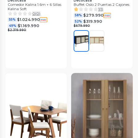
Decocasa
Decocasa
Comedor Kalina 1.6m + 6 Sillas
Buffet Oslo 2 Puertas 2 Cajones
Kalina Soft
1
(
1
)
0
(
0
)
$279.990
58%
$1.024.990
55%
$319.990
52%
$1.169.990
49%
$679.990
$2.319.990