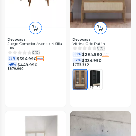
Decocasa
Decocasa
Juego Comedor Avena + 4 Silla
Vitrina Oslo Ratán
Ella
0
(
0
)
0
(
0
)
$294.990
58%
$394.990
55%
$334.990
52%
$449.990
48%
$709.990
$879.990