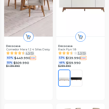
Decocasa
Decocasa
Comedor Mara 1.2 4 Sillas Daisy
Rack Flyn 1.8
4.5
(
15
)
3.3
(
15
)
$449.990
$139.990
60%
53%
$509.990
$159.990
55%
46%
$1.139.990
$299.990