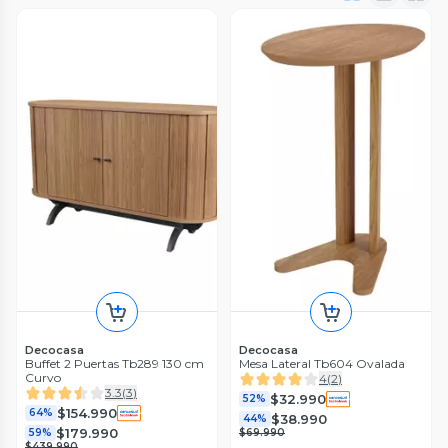
Decocasa
Decocasa
Buffet 2 Puertas Tb289 130 cm
Mesa Lateral Tb604 Ovalada
Curvo
4
(
2
)
3.3
(
3
)
$32.990
52%
$154.990
64%
$38.990
44%
$179.990
59%
$69.990
$439.990