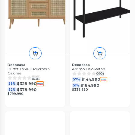
Decocasa
Decocasa
Buffet Tb316 2 Puertas 3
Arrimo Oslo Ratán
Cajones
0
(
0
)
0
(
0
)
$144.990
57%
$329.990
58%
$164.990
51%
$379.990
52%
$339.990
$799.990