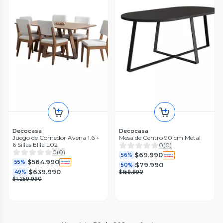
Decocasa
Decocasa
Juego de Comedor Avena 1.6 +
Mesa de Centro 90 cm Metal
6 Sillas Ellla L02
0
(
0
)
0
(
0
)
$69.990
56%
$564.990
55%
$79.990
50%
$639.990
49%
$159.990
$1.259.990