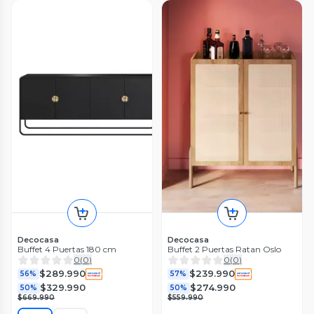
Decocasa
Decocasa
Buffet 4 Puertas 180 cm
Buffet 2 Puertas Ratan Oslo
0
(
0
)
0
(
0
)
$289.990
$239.990
56%
57%
$329.990
$274.990
50%
50%
$669.990
$559.990