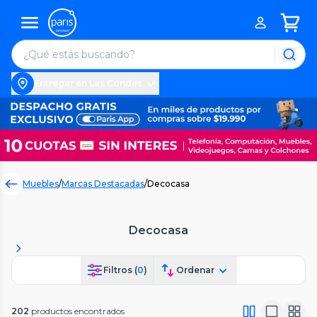
Entregar en Las Condes
Muebles
/
Marcas Destacadas
/
Decocasa
Decocasa
Filtros (
0
)
Ordenar
202
productos encontrados