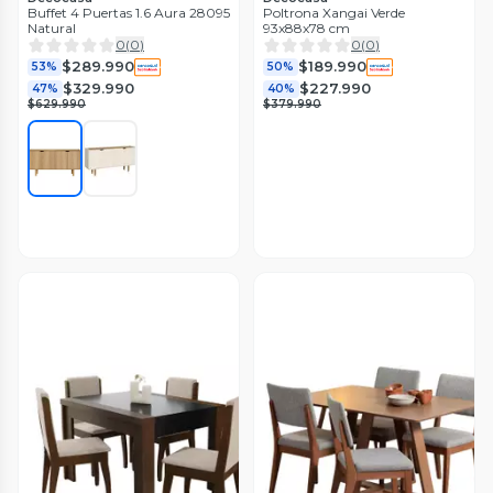
Buffet 4 Puertas 1.6 Aura 28095
Poltrona Xangai Verde
Natural
93x88x78 cm
0
(
0
)
0
(
0
)
$289.990
$189.990
53%
50%
$329.990
$227.990
47%
40%
$629.990
$379.990