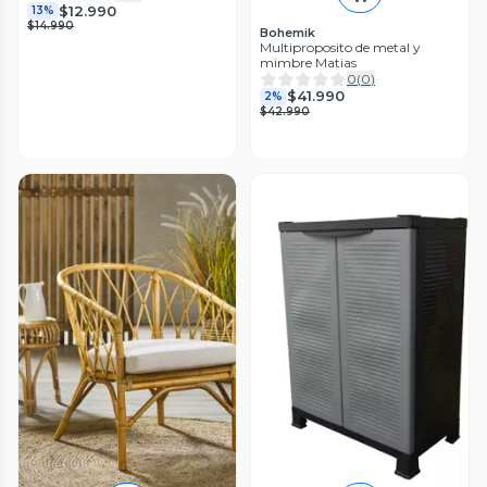
$12.990
13%
$14.990
Bohemik
Multiproposito de metal y
mimbre Matias
0
(
0
)
$41.990
2%
$42.990