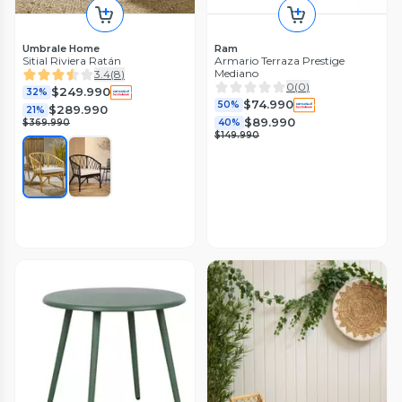
Umbrale Home
Ram
Sitial Riviera Ratán
Armario Terraza Prestige
Mediano
3.4
(
8
)
0
(
0
)
$249.990
32%
$74.990
50%
$289.990
21%
$89.990
$369.990
40%
$149.990