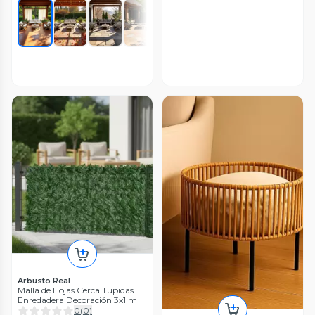
Arbusto Real
Malla de Hojas Cerca Tupidas
Enredadera Decoración 3x1 m
0
(
0
)