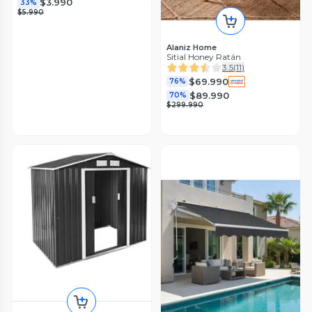
$3.990
33%
$5.990
Alaniz Home
Sitial Honey Ratán
3.5
(
11
)
$69.990
76%
$89.990
70%
$299.990