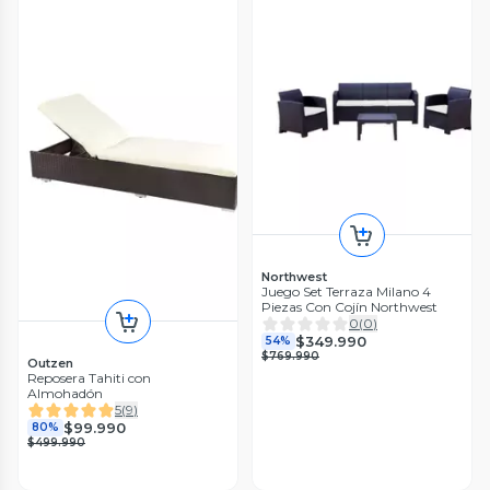
Northwest
Juego Set Terraza Milano 4
Piezas Con Cojín Northwest
0
(
0
)
$349.990
54%
$769.990
Outzen
Reposera Tahiti con
Almohadón
5
(
9
)
$99.990
80%
$499.990