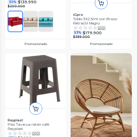
$139.990
30%
$200.000
iGpro
Toldo 3X2.5mt con Brazo
Retractil Negro
0
(
0
)
$179.900
53%
$389.000
Promocionado
Promocionado
Reyplast
Piso Tavarua ratán café
Reyplast
0
(
0
)