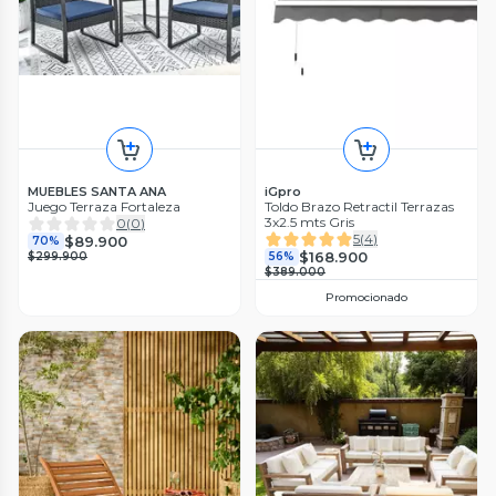
MUEBLES SANTA ANA
iGpro
Juego Terraza Fortaleza
Toldo Brazo Retractil Terrazas
3x2.5 mts Gris
0
(
0
)
5
(
4
)
$89.900
70%
$168.900
$299.900
56%
$389.000
Promocionado