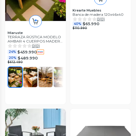
Krearte Muebles
Banca de madera 120x46x40
0
(
0
)
$65.990
40%
$110.990
Miaruste
TERRAZA RÚSTICA MODELO
AMBAR 4 CUERPOS MADERA
COLOR PALO ROSA
0
(
0
)
$459.990
24%
$489.990
20%
$612.490