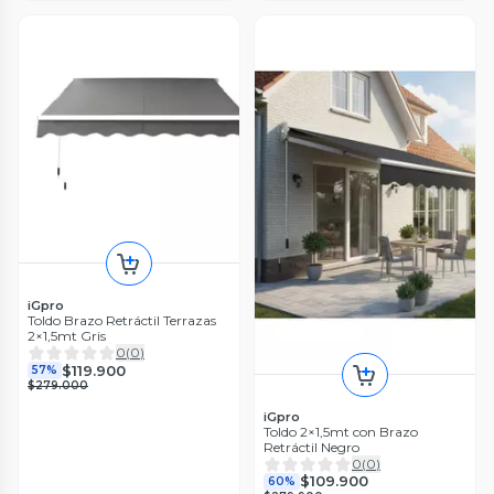
iGpro
Toldo Brazo Retráctil Terrazas
2×1,5mt Gris
0
(
0
)
$119.900
57%
$279.000
iGpro
Toldo 2×1,5mt con Brazo
Retráctil Negro
0
(
0
)
$109.900
60%