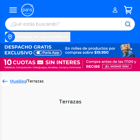
Entregar en Las Condes
Muebles
/
Terrazas
Terrazas