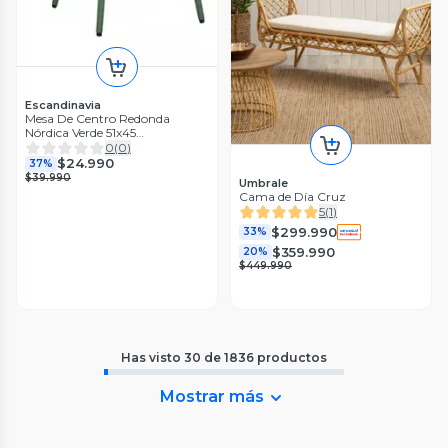
Escandinavia
Mesa De Centro Redonda
Nórdica Verde 51x45
Escandinavia
0
(
0
)
$24.990
37%
$39.990
Umbrale
Cama de Día Cruz
5
(
1
)
$299.990
33%
$359.990
20%
$449.990
Has visto
30
de
1836
productos
Mostrar más