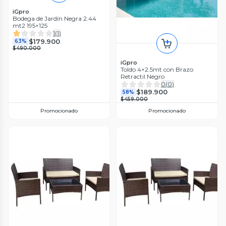
iGpro
Bodega de Jardín Negra 2.44
mt2 195×125
1
(
1
)
$179.900
63%
$490.000
iGpro
Toldo 4×2.5mt con Brazo
Retractil Negro
0
(
0
)
$189.900
58%
$459.000
Promocionado
Promocionado