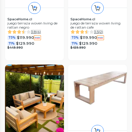
SpaceHome.cl
SpaceHome.cl
juego terraza woven living de
juego de terraza woven living
rattan negro
de rattan cafe
3.8
(
4
)
3.5
(
2
)
$119.990
$119.990
73%
73%
$129.990
$129.990
71%
71%
$449.990
$459.990