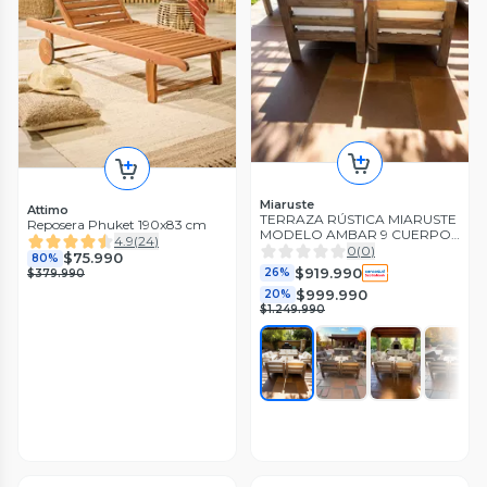
Miaruste
Attimo
TERRAZA RÚSTICA MIARUSTE
Reposera Phuket 190x83 cm
MODELO AMBAR 9 CUERPOS
4.9
(
24
)
MADERA COLOR ROBLE
0
(
0
)
$75.990
80%
$919.990
26%
$379.990
$999.990
20%
$1.249.990