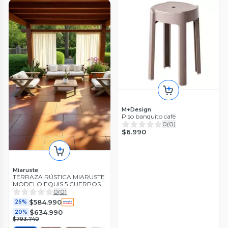
M+Design
Piso banquito café
0
(
0
)
$6.990
Miaruste
TERRAZA RÚSTICA MIARUSTE
MODELO EQUIS 5 CUERPOS
MADERA COLOR ROBLE
0
(
0
)
$584.990
26%
$634.990
20%
$793.740