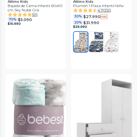
Attimo Kids
Attimo Kids
Bajada de Cama Infantil 60x90
Plumón 1 Plaza Infantil Niño
cm Sky Nube Gris
4.7
(
212
)
5
(
1
)
$27.990
30%
$5.090
70%
$31.990
20%
$16.990
$39.990