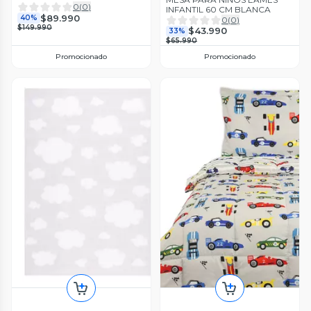
0
(
0
)
INFANTIL 60 CM BLANCA
$89.990
40%
0
(
0
)
$149.990
$43.990
33%
$65.990
Promocionado
Promocionado