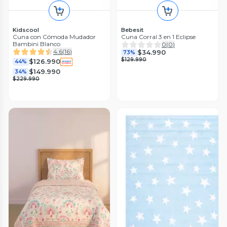
Kidscool
Bebesit
Cuna con Cómoda Mudador
Cuna Corral 3 en 1 Eclipse
Bambini Blanco
0
(
0
)
4.6
(
16
)
$34.990
73%
$129.990
$126.990
44%
$149.990
34%
$229.990