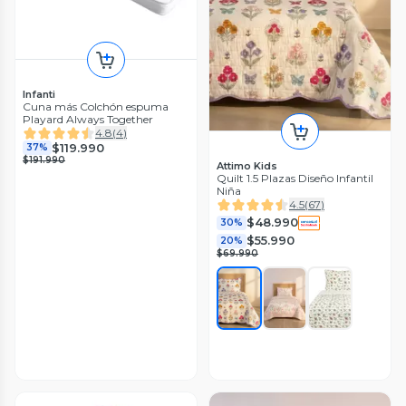
Infanti
Cuna más Colchón espuma
Playard Always Together
4.8
(
4
)
$119.990
37%
$191.990
Attimo Kids
Quilt 1.5 Plazas Diseño Infantil
Niña
4.5
(
67
)
$48.990
30%
$55.990
20%
$69.990