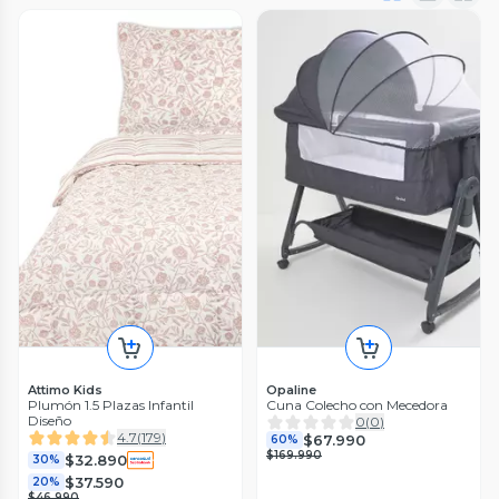
Attimo Kids
Opaline
Plumón 1.5 Plazas Infantil
Cuna Colecho con Mecedora
Diseño
0
(
0
)
4.7
(
179
)
$67.990
60%
$169.990
$32.890
30%
$37.590
20%
$46.990