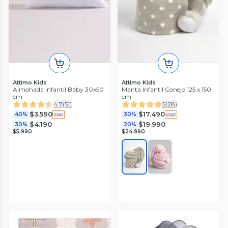
Attimo Kids
Attimo Kids
Almohada Infantil Baby 30x50
Manta Infantil Conejo 125 x 150
cm
cm
4.7
(
51
)
5
(
28
)
$3.590
$17.490
40%
30%
$4.190
$19.990
30%
20%
$5.990
$24.990