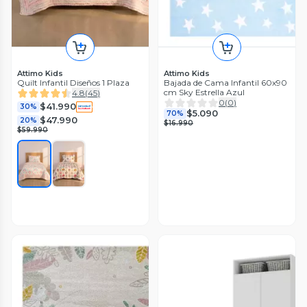
Attimo Kids
Attimo Kids
Quilt Infantil Diseños 1 Plaza
Bajada de Cama Infantil 60x90
cm Sky Estrella Azul
4.8
(
45
)
0
(
0
)
$41.990
30%
$5.090
70%
$47.990
20%
$16.990
$59.990