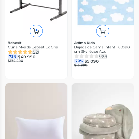
Bebesit
Attimo Kids
Cuna Myside Bebesit Lx Gris
Bajada de Cama Infantil 60x90
cm Sky Nube Azul
5
(
2
)
0
(
0
)
$49.990
72%
$5.090
$179.990
70%
$16.990