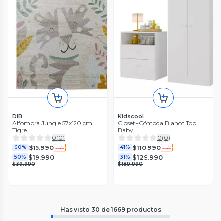
DIB
Kidscool
Alfombra Jungle 57x120 cm
Closet+Cómoda Blanco Top
Tigre
Baby
0
(
0
)
0
(
0
)
$15.990
$110.990
60%
41%
$19.990
$129.990
50%
31%
$39.990
$189.990
Has visto
30
de
1669
productos