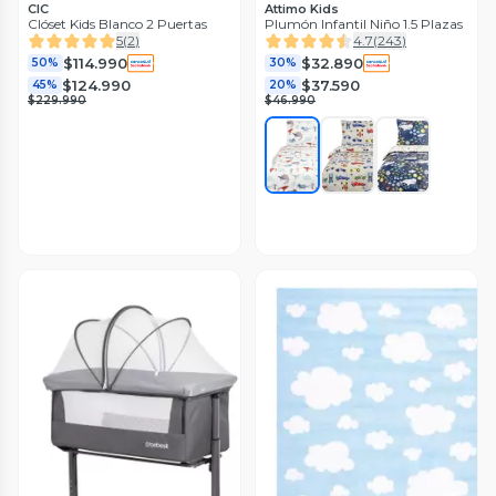
CIC
Attimo Kids
Clóset Kids Blanco 2 Puertas
Plumón Infantil Niño 1.5 Plazas
5
(
2
)
4.7
(
243
)
$114.990
$32.890
50%
30%
$124.990
$37.590
45%
20%
$229.990
$46.990