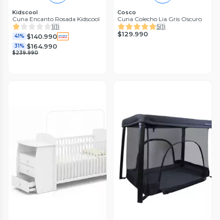
Kidscool
Cosco
Cuna Encanto Rosada Kidscool
Cuna Colecho Lia Gris Oscuro
1
(
1
)
5
(
1
)
$129.990
$140.990
41%
$164.990
31%
$239.990