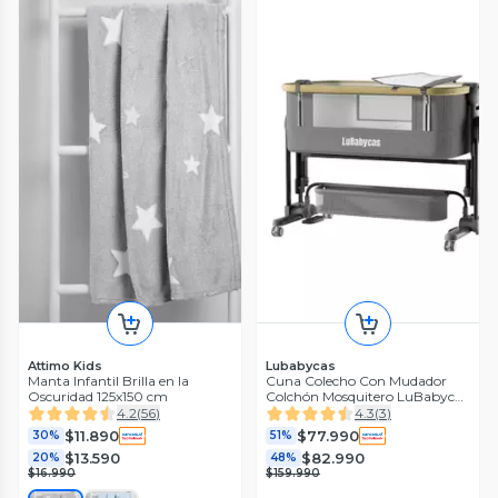
Attimo Kids
Lubabycas
Manta Infantil Brilla en la
Cuna Colecho Con Mudador
Oscuridad 125x150 cm
Colchón Mosquitero LuBabycas
Gris
4.2
(
56
)
4.3
(
3
)
$11.890
$77.990
30%
51%
$13.590
$82.990
20%
48%
$16.990
$159.990