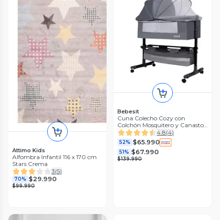
Bebesit
Cuna Colecho Cozy con
Colchón Mosquitero y Canasto
Gris Huvi
4.8
(
4
)
$65.990
52%
Attimo Kids
$67.990
51%
Alfombra Infantil 116 x 170 cm
$139.990
Stars Crema
3
(
5
)
$29.990
70%
$99.990