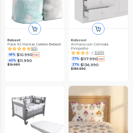
Bebesit
Kidscool
Pack X2 Mantas Celeste Bebesit
Armario con Cómoda
Pimpolho
5
(
2
)
3.9
(
7
)
$10.990
45%
$117.990
37%
$11.990
40%
$136.990
$19.990
27%
$189.990