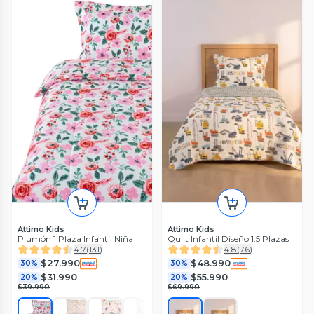
Attimo Kids
Attimo Kids
Plumón 1 Plaza Infantil Niña
Quilt Infantil Diseño 1.5 Plazas
4.7
(
131
)
4.8
(
76
)
$27.990
$48.990
30%
30%
$31.990
$55.990
20%
20%
$39.990
$69.990