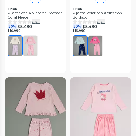
Tribu
Tribu
Pijama con Aplicación Bordada
Pijama Polar con Aplicación
Coral Fleece
Bordado
0
(
0
)
0
(
0
)
$8.490
$8.490
50%
50%
$16.990
$16.990