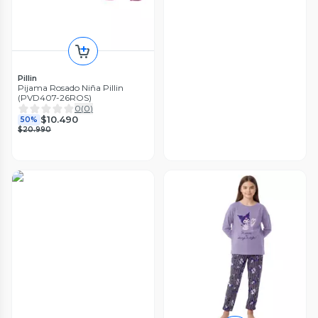
Pillin
Pijama Rosado Niña Pillin
(PVD407-26ROS)
0
(
0
)
$10.490
50%
$20.990