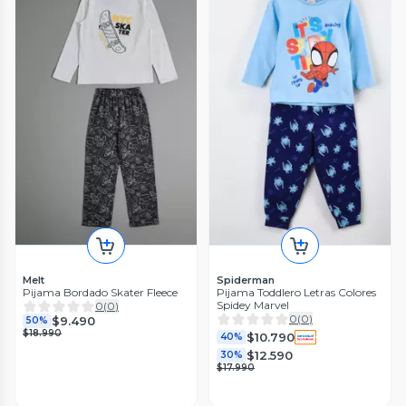
Melt
Spiderman
Pijama Bordado Skater Fleece
Pijama Toddlero Letras Colores
Spidey Marvel
0
(
0
)
0
(
0
)
$9.490
50%
$18.990
$10.790
40%
$12.590
30%
$17.990