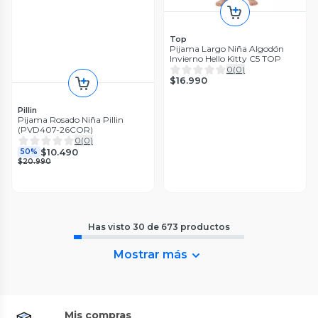
Top
Pijama Largo Niña Algodón
Invierno Hello Kitty C5 TOP
0
(
0
)
$16.990
Pillin
Pijama Rosado Niña Pillin
(PVD407-26COR)
0
(
0
)
$10.490
50%
$20.990
Has visto
30
de
673
productos
Mostrar más
Mis compras