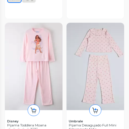
Disney
Umbrale
Pijama Toddlera Moana
Pijama Desagujado Full Mini