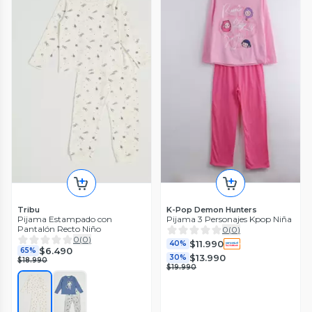
Tribu
K-Pop Demon Hunters
Pijama Estampado con
Pijama 3 Personajes Kpop Niña
Pantalón Recto Niño
0
(
0
)
0
(
0
)
$11.990
40%
$6.490
65%
$13.990
30%
$18.990
$19.990