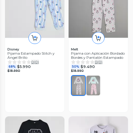
Disney
Melt
Pijama Estampado Stitch y
Pijama con Aplicación Bordado
Ángel Brillo
Bordes y Pantalón Estampado
0
(
0
)
0
(
0
)
$5.990
$9.490
68%
50%
$18.990
$18.990