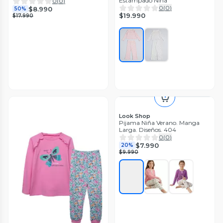
Estampado Niña
0
(
0
)
0
(
0
)
$8.990
50%
$19.990
$17.990
Look Shop
Pijama Niña Verano. Manga
Larga. Diseños. 404
0
(
0
)
$7.990
20%
$9.990