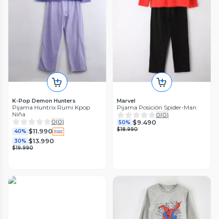
K-Pop Demon Hunters
Marvel
Pijama Huntrix Rumi Kpop
Pijama Posición Spider-Man
Niña
0
(
0
)
0
(
0
)
$9.490
50%
$18.990
$11.990
40%
$13.990
30%
$19.990