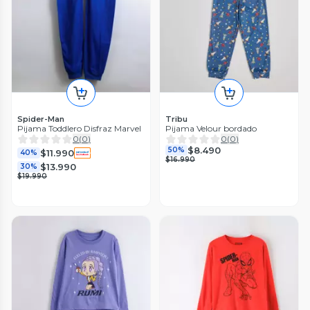
Spider-Man
Tribu
Pijama Toddlero Disfraz Marvel
Pijama Velour bordado
0
(
0
)
0
(
0
)
$8.490
50%
$11.990
40%
$16.990
$13.990
30%
$19.990