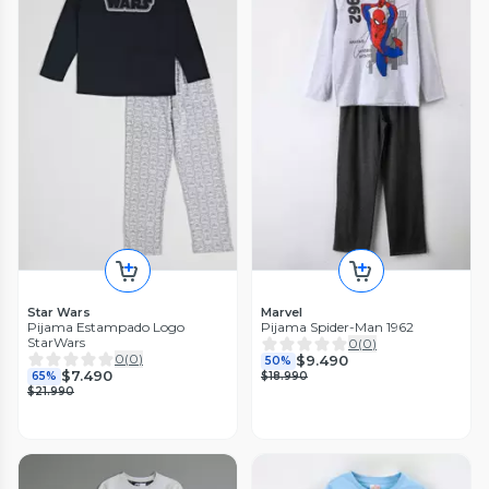
Star Wars
Marvel
Pijama Estampado Logo
Pijama Spider-Man 1962
StarWars
0
(
0
)
0
(
0
)
$9.490
50%
$7.490
65%
$18.990
$21.990