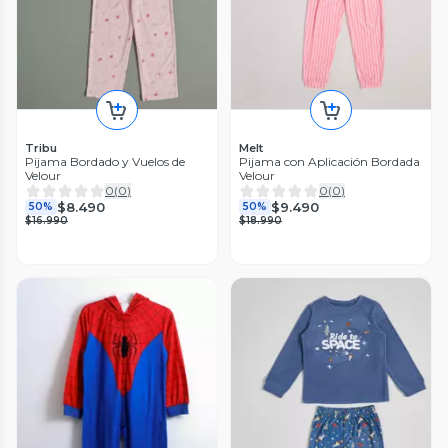
Tribu
Melt
Pijama Bordado y Vuelos de
Pijama con Aplicación Bordada
Velour
Velour
0
(
0
)
0
(
0
)
$8.490
$9.490
50%
50%
$16.990
$18.990