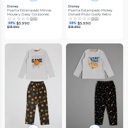
Disney
Disney
Pijama Estampado Minnie
Pijama Estampado Mickey
Mouse y Daisy Corazones
Donald Pluto Goofy Retro
0
(
0
)
0
(
0
)
$5.990
$5.990
68%
68%
$18.990
$18.990