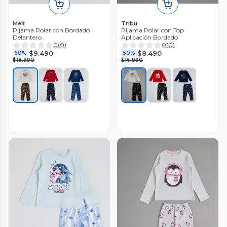
Melt
Tribu
Pijama Polar con Bordado
Pijama Polar con Top
Delantero
Aplicación Bordado
0
(
0
)
0
(
0
)
$9.490
$8.490
50%
50%
$18.990
$16.990