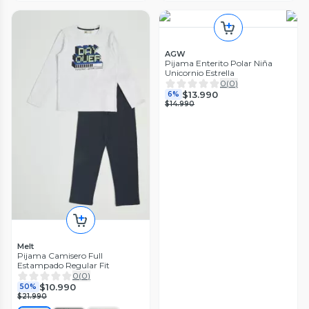
AGW
Pijama Enterito Polar Niña
Unicornio Estrella
0
(
0
)
$13.990
6%
$14.990
Melt
Pijama Camisero Full
Estampado Regular Fit
0
(
0
)
$10.990
50%
$21.990