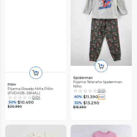
Spiderman
Pijama Telaraña Spiderman
Pillin
Niño
Pijama Rosado Niña Pillin
0
(
0
)
(PVD408-26MAL)
$11.390
40%
0
(
0
)
$10.490
50%
$13.290
30%
$20.990
$18.990