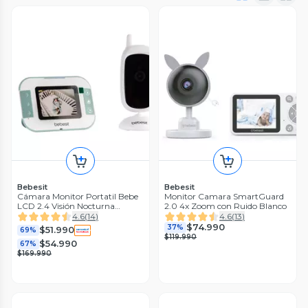
Bebesit
Bebesit
Cámara Monitor Portatil Bebe
Monitor Camara SmartGuard
LCD 2.4 Visión Nocturna
2.0 4x Zoom con Ruido Blanco
Bebesit Bebesit
4.6
(
14
)
4.6
(
13
)
$74.990
37%
$51.990
69%
$119.990
$54.990
67%
$169.990