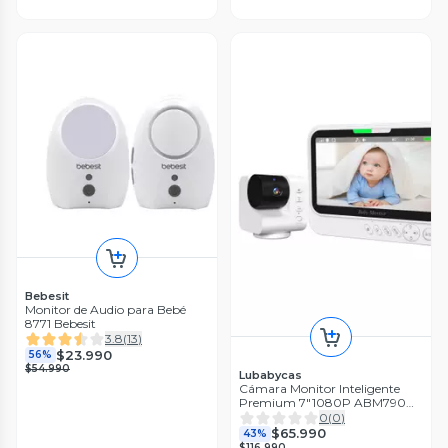
Bebesit
Monitor de Audio para Bebé
8771 Bebesit
3.8
(
13
)
$23.990
56%
$54.990
Lubabycas
Cámara Monitor Inteligente
Premium 7″1080P ABM790
LuBabycas
0
(
0
)
$65.990
43%
$116.990