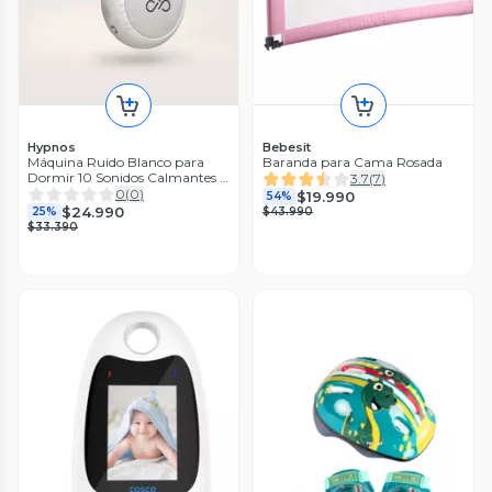
Hypnos
Bebesit
Máquina Ruido Blanco para
Baranda para Cama Rosada
Dormir 10 Sonidos Calmantes y
3.7
(
7
)
Luz de Noche Blanco
0
(
0
)
$19.990
54%
$24.990
25%
$43.990
$33.390