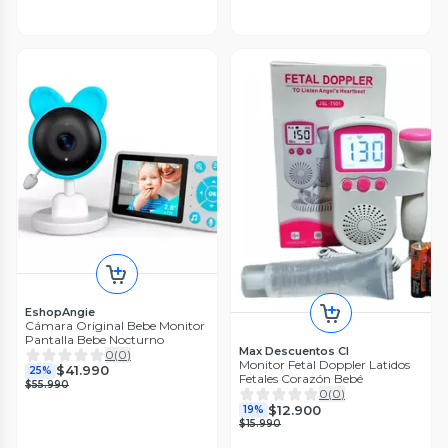
EshopAngie
Cámara Original Bebe Monitor
Pantalla Bebe Nocturno
Max Descuentos Cl
0
(
0
)
Monitor Fetal Doppler Latidos
$41.990
25%
Fetales Corazón Bebé
$55.990
0
(
0
)
$12.900
19%
$15.990