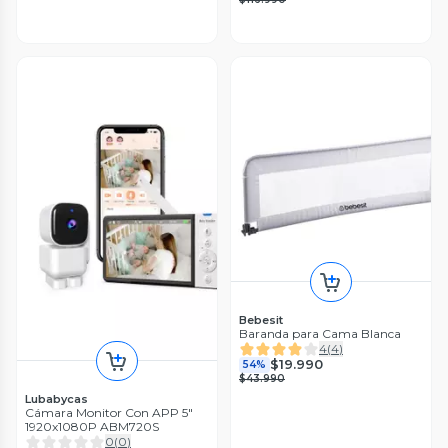
Bebesit
Baranda para Cama Blanca
4
(
4
)
$19.990
54%
$43.990
Lubabycas
Cámara Monitor Con APP 5″
1920x1080P ABM720S
0
(
0
)