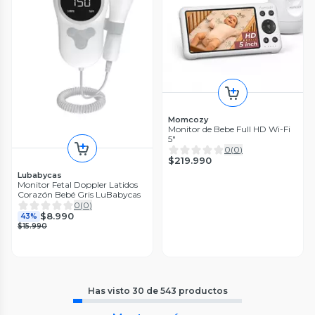
Momcozy
Monitor de Bebe Full HD Wi-Fi
5"
0
(
0
)
$219.990
Lubabycas
Monitor Fetal Doppler Latidos
Corazón Bebé Gris LuBabycas
0
(
0
)
$8.990
43%
$15.990
Has visto
30
de
543
productos