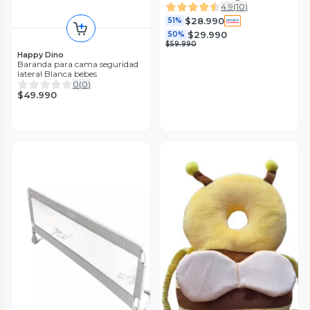
cm
4.9
(
10
)
$28.990
51%
$29.990
50%
$59.990
Happy Dino
Baranda para cama seguridad
lateral Blanca bebes
0
(
0
)
$49.990