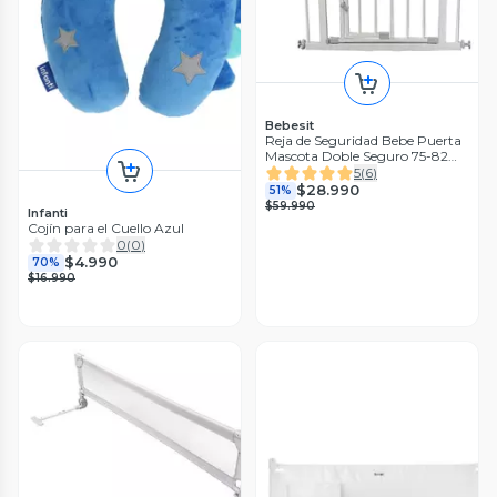
Bebesit
Reja de Seguridad Bebe Puerta
Mascota Doble Seguro 75-82
cm
5
(
6
)
$28.990
51%
$59.990
Infanti
Cojín para el Cuello Azul
0
(
0
)
$4.990
70%
$16.990