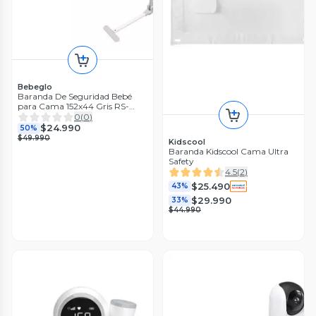
Bebeglo
Baranda De Seguridad Bebé
para Cama 152x44 Gris RS-
80020-3
0
(
0
)
$24.990
50%
$49.990
Kidscool
Baranda Kidscool Cama Ultra
Safety
4.5
(
2
)
$25.490
43%
$29.990
33%
$44.990