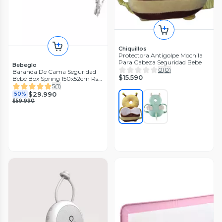
Chiquillos
Protectora Antigolpe Mochila
Para Cabeza Seguridad Bebe
Bebeglo
0
(
0
)
Baranda De Cama Seguridad
$15.590
Bebé Box Spring 150x52cm Rs-
80052-4 Gris
5
(
1
)
$29.990
50%
$59.990