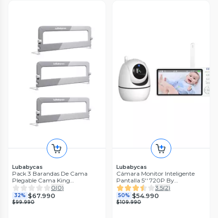
Lubabycas
Lubabycas
Pack 3 Barandas De Cama
Cámara Monitor Inteligente
Plegable Cama King
Pantalla 5'' 720P By
LuBabycas
LuBabycas
0
(
0
)
3.5
(
2
)
$67.990
$54.990
32%
50%
$99.990
$109.990