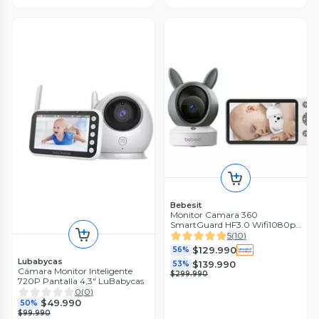
Bebesit
Monitor Camara 360
SmartGuard HF3.0 Wifi1080p
Ruido+Soporte
5
(
10
)
$129.990
56%
Lubabycas
$139.990
53%
Cámara Monitor Inteligente
$299.990
720P Pantalla 4,3″ LuBabycas
0
(
0
)
$49.990
50%
$99.990