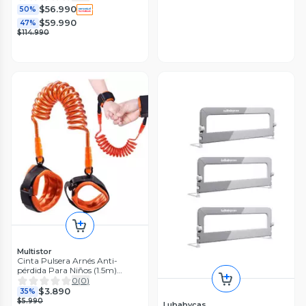
$56.990
50%
$59.990
47%
$114.990
Multistor
Cinta Pulsera Arnés Anti-
pérdida Para Niños (1.5m)
Seguridad
0
(
0
)
$3.890
35%
$5.990
Lubabycas