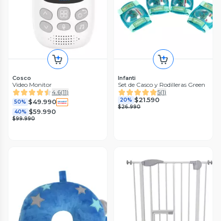
Cosco
Infanti
Video Monitor
Set de Casco y Rodilleras Green
4.6
(
11
)
5
(
1
)
$21.590
20%
$49.990
50%
$26.990
$59.990
40%
$99.990