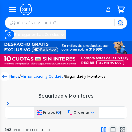
Entregar en Las Condes
Niños
/
Alimentación y Cuidado
/
Seguridad y Monitores
Seguridad y Monitores
Filtros (
0
)
Ordenar
543
productos encontrados