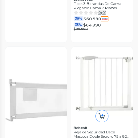
Pack 3 Barandas De Cama
Plegable Cama 2 Plazas
LuBabycas
0
(
0
)
$60.990
39%
$64.990
35%
$99.990
Bebesit
Reja de Seguridad Bebe
Mascota Doble Seguro 75 a 82