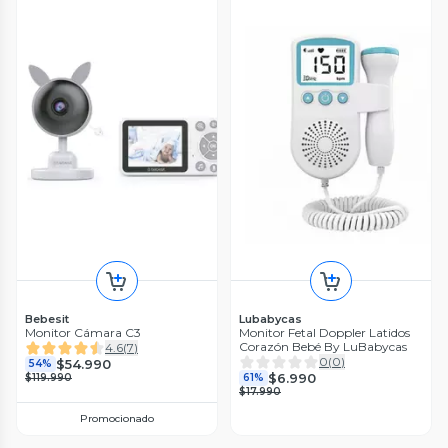
Bebesit
Lubabycas
Monitor Cámara C3
Monitor Fetal Doppler Latidos
Corazón Bebé By LuBabycas
4.6
(
7
)
0
(
0
)
$54.990
54%
$6.990
$119.990
61%
$17.990
Promocionado