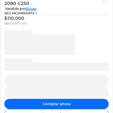
2080 C250
Vendido por
Dicran
SKU
MK2MRM4FFS-1
$110.000
(
$110.000 x un
)
Comprar ahora