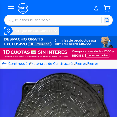
Entregar en Las Condes
Construcción
/
Materiales de Construcción
/
Fierros
/
Fierros