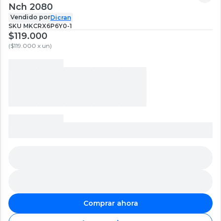
Nch 2080
Vendido por
Dicran
SKU
MKCRX6P6Y0-1
$119.000
(
$119.000 x un
)
Comprar ahora