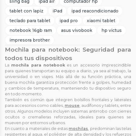
sling bag
ipad air
computador hp
tablet con lapiz
iPad
ipad reacondicionado
teclado para tablet
ipad pro
xiaomi tablet
notebook 16gb ram
asus vivobook
hp victus
impresora brother
Mochila para notebook: Seguridad para
todos tus dispositivos
La
mochila para notebook
es un accesorio imprescindible
para quienes transportan su equipo a diario, ya sea al trabajo, la
universidad o en viajes. Más allá de su función práctica, una
buena mochila garantiza protección frente a golpes, humedad
y cambios de temperatura, manteniendo tu dispositivo seguro
en todo momento.
También es común que integren bolsillos frontales y laterales
para accesorios como cables,
mouse
, audífonos y tablets, entre
otros. Algunos modelos incluyen sistemas antirrobo con cierres
ocultos o cremalleras reforzadas, ideales para quienes se
mueven por entornos urbanos.
En cuanto a materiales de estas
mochilas
, predominan las telas
resistentes al agua, el poliéster de alta densidad y los refuerzos