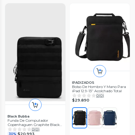
IPADIZADOS
Bolso De Hombro Y Mano Para
iPad 12.9-13” Acolchado Total
0
(
0
)
$29.890
Black Bubba
Funda De Computador
Copenhaguen Graphite Black
Bubba
0
(
0
)
$20.993
30%