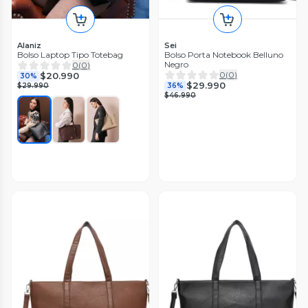
Alaniz
Sei
Bolso Laptop Tipo Totebag
Bolso Porta Notebook Belluno
Negro
0
(
0
)
0
(
0
)
$20.990
30%
$29.990
$29.990
36%
$46.990