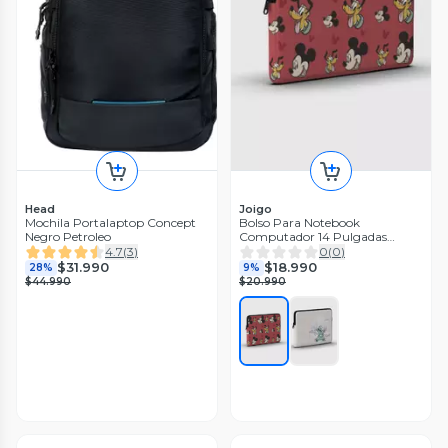
Head
Joigo
Mochila Portalaptop Concept
Bolso Para Notebook
Negro Petroleo
Computador 14 Pulgadas
Disney
4.7
(
3
)
0
(
0
)
$31.990
$18.990
28%
9%
$44.990
$20.990