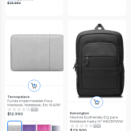
$29.990
Tecnopalace
Funda Impermeables Para
Macbook, Notebook, Etc 15.6/16"
0
(
0
)
Kensington
$12.990
Mochila Ecofriendly EQ para
Notebook hasta 14" K60391WW
0
(
0
)
$29.900