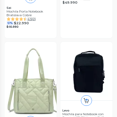
$49.990
Sei
Mochila Porta Notebook
Bratislava Cobre
4.5
(
2
)
$22.990
51%
$46.990
Levo
Mochila para Notebook con