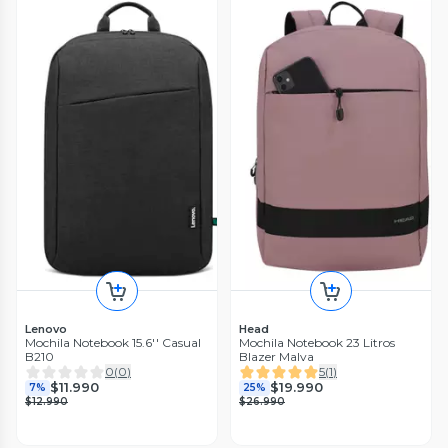
Lenovo
Head
Mochila Notebook 15.6'' Casual
Mochila Notebook 23 Litros
B210
Blazer Malva
0
(
0
)
5
(
1
)
$11.990
$19.990
7%
25%
$12.990
$26.990