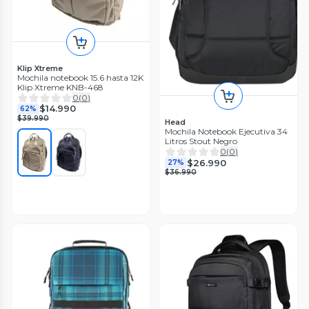
Klip Xtreme
Mochila notebook 15.6 hasta 12K
Klip Xtreme KNB-468
0
(
0
)
$14.990
62%
$39.990
Head
Mochila Notebook Ejecutiva 34
Litros Stout Negro
0
(
0
)
$26.990
27%
$36.990