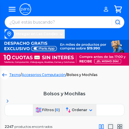
Entregar en Las Condes
Tecno
/
Accesorios Computación
/
Bolsos y Mochilas
Bolsos y Mochilas
Filtros (
0
)
Ordenar
2247
productos encontrados