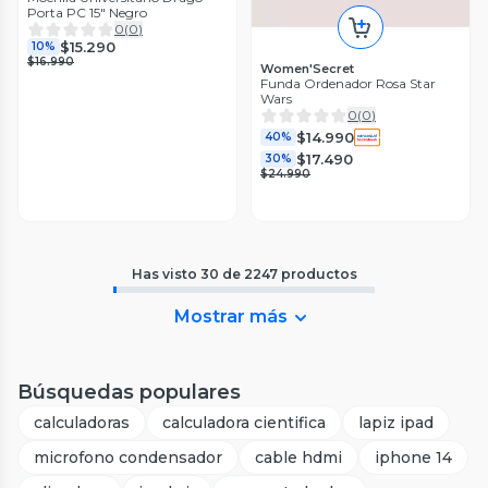
Porta PC 15" Negro
0
(
0
)
$15.290
10%
$16.990
Women'Secret
Funda Ordenador Rosa Star
Wars
0
(
0
)
$14.990
40%
$17.490
30%
$24.990
Has visto
30
de
2247
productos
Mostrar más
Búsquedas populares
calculadoras
calculadora cientifica
lapiz ipad
microfono condensador
cable hdmi
iphone 14