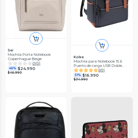
Sei
Mochila Porta Notebook
Kolke
Copenhague Beige
Mochila para Notebook 15.6
0
(
0
)
Puerto de carga USB Doble
$24.990
46%
Cierre
5
(
9
)
$46.990
$16.990
51%
$34.990