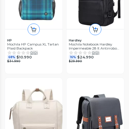
HP
Hardley
Mochila HP Campus XL Tartan
Mochila Notebook Hardley
Plaid Backpack
Impermeable 28 lt Antirrobo
Balistica
0
(
0
)
0
(
0
)
$10.990
$24.990
68%
16%
$34.990
$29.990