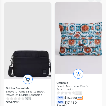
Umbrale
Funda Notebook Diseño
Bubba Essentials
Estampado
Sleeve Originals Matte Black
0
(
0
)
Velvet 13" Bubba Essentials
$14.990
40%
0
(
0
)
$24.990
$17.490
30%
$24.990