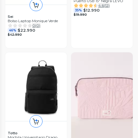
Puerto USB 15" Negra LEVO
4.6
(
12
)
$12.990
35%
$19.990
Sei
Bolso Laptop Monique Verde
0
(
0
)
$22.990
46%
$42.990
Totto
Mochila Universitario Drago