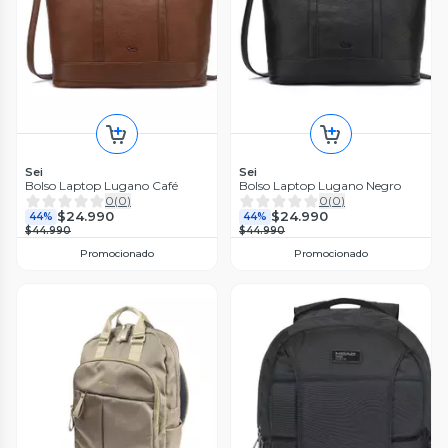
Sei
Sei
Bolso Laptop Lugano Café
Bolso Laptop Lugano Negro
0
(
0
)
0
(
0
)
$24.990
$24.990
44%
44%
$44.990
$44.990
Promocionado
Promocionado