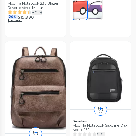
Mochila Notebook 23L Blazer
Reverse Verde Militar
4.7
(
6
)
$19.990
20%
$24.990
Saxoline
Mochila Notebook Saxoline Dax
Negro 16"
0
(
0
)