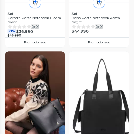
Sei
Sei
Cartera Porta Notebook Hiedra
Bolso Porta Notebook Aosta
Nylon
Negro
0
(
0
)
0
(
0
)
$44.990
$36.990
21%
$46.990
Promocionado
Promocionado