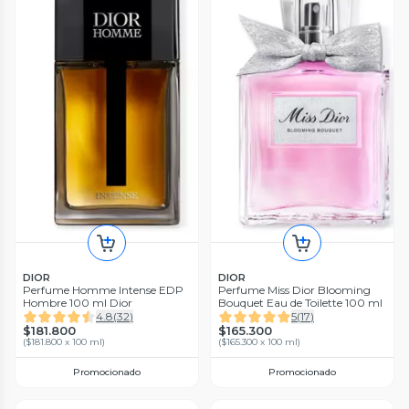
DIOR
DIOR
Perfume Homme Intense EDP
Perfume Miss Dior Blooming
Hombre 100 ml Dior
Bouquet Eau de Toilette 100 ml
4.8
(
32
)
5
(
17
)
$181.800
$165.300
(
$181.800 x 100 ml
)
(
$165.300 x 100 ml
)
Promocionado
Promocionado