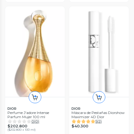
DIOR
DIOR
Perfume J'adore Intense
Máscara de Pestañas Diorshow
Parfum Mujer 100 ml
Maximizer 4D Dior
0
(
0
)
5
(
2
)
$202.800
$40.300
(
$202.800 x 100 ml
)