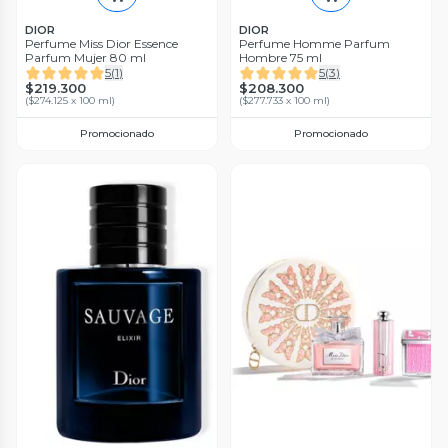
DIOR
DIOR
Perfume Miss Dior Essence
Perfume Homme Parfum
Parfum Mujer 80 ml
Hombre 75 ml
5
(
1
)
5
(
3
)
$219.300
$208.300
(
$274.125 x 100 ml
)
(
$277.733 x 100 ml
)
Promocionado
Promocionado