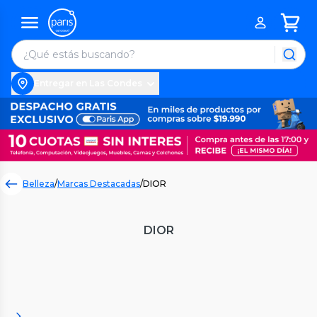
Entregar en Las Condes
Belleza
/
Marcas Destacadas
/
DIOR
DIOR