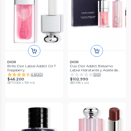
DIOR
DIOR
Brillo Dior Labial Addict Oil 7
Dúo Dior Addict Bálsamo
Raspberry
Labial Hidratante y Aceite de
Labios 001 Pink
4.6
(
20
)
0
(
0
)
$46.200
$102.990
(
$770.000 x 100 ml
)
(
$51.495 x un
)