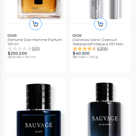
DIOR
DIOR
Perfume Dior Homme Parfum
Diorshow Iconic Overcurl
125 ml
Waterproof Máscara 091 Noir
Black
0
(
0
)
4.5
(
16
)
$250.200
$40.300
(
$200.160 x 100 ml
)
(
$671.667 x 100 g
)