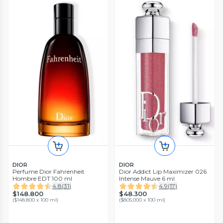
DIOR
DIOR
Perfume Dior Fahrenheit
Dior Addict Lip Maximizer 026
Hombre EDT 100 ml
Intense Mauve 6 ml
4.8
(
31
)
4.9
(
17
)
$148.800
$48.300
(
$148.800 x 100 ml
)
(
$805.000 x 100 ml
)