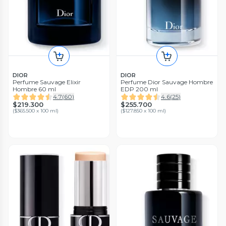
DIOR
DIOR
Perfume Sauvage Elixir
Perfume Dior Sauvage Hombre
Hombre 60 ml
EDP 200 ml
4.7
(
60
)
4.6
(
25
)
$219.300
$255.700
(
$365.500 x 100 ml
)
(
$127.850 x 100 ml
)