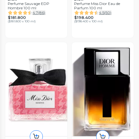
Perfume Sauvage EDP
Perfume Miss Dior Eau de
Hombre 100 ml
Parfum 100 ml
4.7
(
86
)
4.5
(
50
)
$181.800
$198.400
(
$181.800 x 100 ml
)
(
$198.400 x 100 ml
)