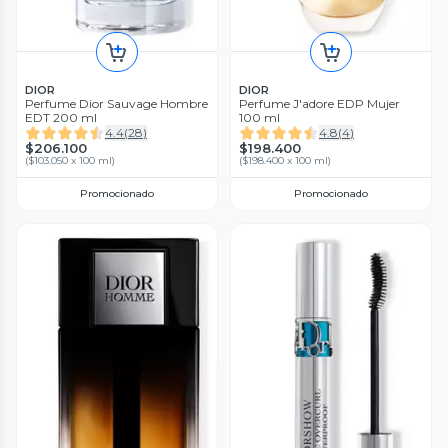
DIOR
DIOR
Perfume Dior Sauvage Hombre
Perfume J'adore EDP Mujer
EDT 200 ml
100 ml
4.4
(
28
)
4.8
(
4
)
$206.100
$198.400
(
$103.050 x 100 ml
)
(
$198.400 x 100 ml
)
Promocionado
Promocionado