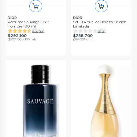
DIOR
DIOR
Perfume Sauvage Elixir
Set El Ritual de Belleza Edición
Hombre 100 ml
Limitada
4.7
(
33
)
0
(
0
)
$292.100
$258.700
(
$292.100 x 100 ml
)
(
$86.233 x un
)