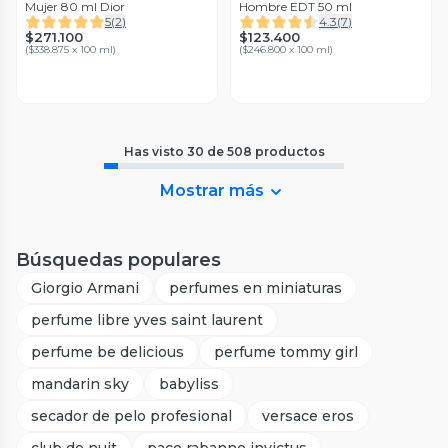
Mujer 80 ml Dior
Hombre EDT 50 ml
5
(
2
)
4.3
(
7
)
$271.100
$123.400
(
$338.875 x 100 ml
)
(
$246.800 x 100 ml
)
Has visto
30
de
508
productos
Mostrar más
Búsquedas populares
Giorgio Armani
perfumes en miniaturas
perfume libre yves saint laurent
perfume be delicious
perfume tommy girl
mandarin sky
babyliss
secador de pelo profesional
versace eros
club de nuit
paco rabanne invictus