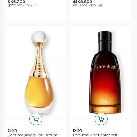
$46.200
$148.800
(
$770.000 x 100 ml
)
(
$248.000 x 100 ml
)
DIOR
DIOR
Perfume Jadore Lor Parfum
Perfume Dior Fahrenheit