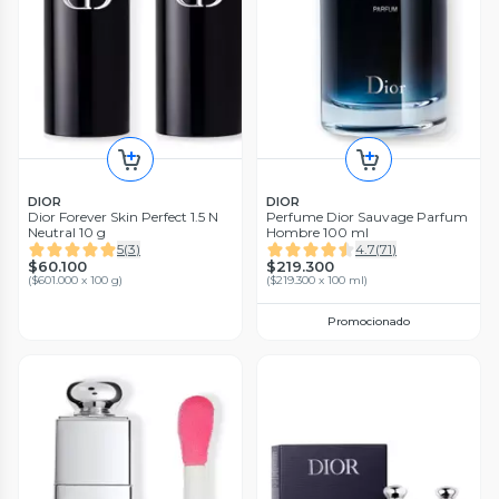
DIOR
DIOR
Dior Forever Skin Perfect 1.5 N
Perfume Dior Sauvage Parfum
Neutral 10 g
Hombre 100 ml
5
(
3
)
4.7
(
71
)
$60.100
$219.300
(
$601.000 x 100 g
)
(
$219.300 x 100 ml
)
Promocionado