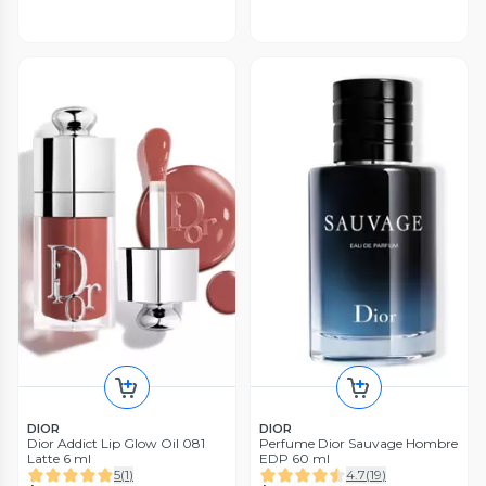
DIOR
DIOR
Dior Addict Lip Glow Oil 081
Perfume Dior Sauvage Hombre
Latte 6 ml
EDP 60 ml
5
(
1
)
4.7
(
19
)