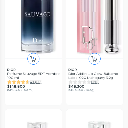
DIOR
DIOR
Perfume Sauvage EDT Hombre
Dior Addict Lip Glow Bálsamo
100 ml
Labial 020 Mahogany 3.2g
4.6
(
66
)
0
(
0
)
$148.800
$48.300
(
$148.800 x 100 ml
)
(
$1.610.000 x 100 g
)