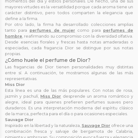
momentos del día y estilos personales. De hecho, una de sus
mayores virtudes es la versatilidad porque cada aroma tiene un
carácter distintivo, pero todos comparten la elegancia que
define a la firma.
Por otro lado, la firma ha desarrollado colecciones amplias
tanto para
perfumes de mujer
como para
perfumes de
hombre
, reafirmando su compromiso con la diversidad olfativa.
Desde esencias florales y frescas hasta notas amaderadas o
especiadas, cada fragancia Dior se distingue por sus notas
propias.
¿Cómo huele el perfume de Dior?
Las fragancias de Dior tienen personalidades muy distintas
entre sí. A continuación, te mostramos algunas de las más
representativas.
Miss Dior
Esta línea es una de las más populares. Con notas de rosa,
jazmín y pachulí,
Miss Dior
desprende un aroma romántico y
alegre, ideal para quienes prefieren perfumes suaves pero
duraderos. Es una interpretación moderna del espíritu clásico
de la marca, perfecta para el día o para ocasiones especiales.
Sauvage Dior
Inspirado en la libertad y la naturaleza,
Sauvage Dior
ofrece una
combinación fresca y salvaje de bergamota de Calabria,
pimienta y ambroxan. Su composición evoca fuerza y elegancia