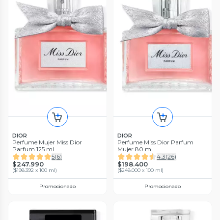
DIOR
DIOR
Perfume Mujer Miss Dior
Perfume Miss Dior Parfum
Parfum 125 ml
Mujer 80 ml
5
(
6
)
4.3
(
26
)
$247.990
$198.400
(
$198.392 x 100 ml
)
(
$248.000 x 100 ml
)
Promocionado
Promocionado