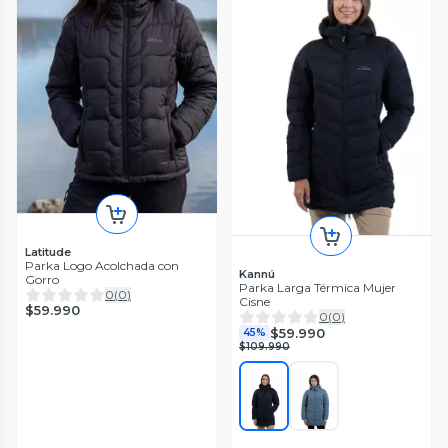
Latitude
Parka Logo Acolchada con
Kannú
Gorro
Parka Larga Térmica Mujer
0
(
0
)
Cisne
$59.990
0
(
0
)
$59.990
45%
$109.990