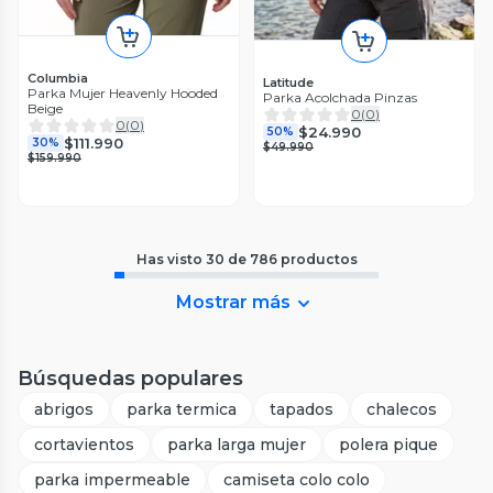
Columbia
Latitude
Parka Mujer Heavenly Hooded
Parka Acolchada Pinzas
Beige
0
(
0
)
0
(
0
)
$24.990
50%
$111.990
30%
$49.990
$159.990
Has visto
30
de
786
productos
Mostrar más
Búsquedas populares
abrigos
parka termica
tapados
chalecos
cortavientos
parka larga mujer
polera pique
parka impermeable
camiseta colo colo