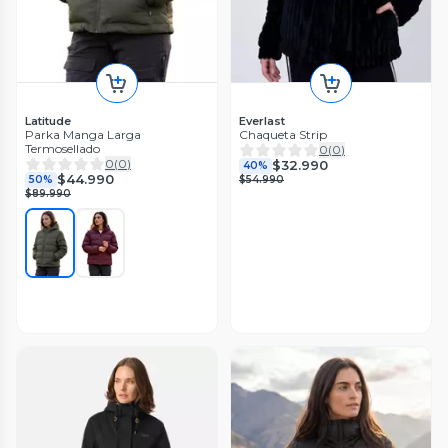
Latitude
Everlast
Parka Manga Larga
Chaqueta Strip
Termosellado
0
(
0
)
0
(
0
)
$32.990
40%
$44.990
50%
$54.990
$89.990