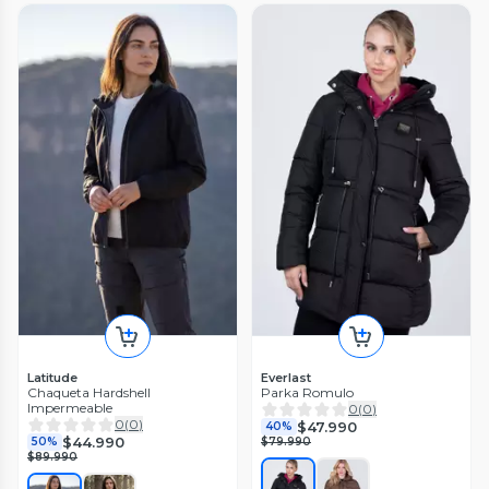
Latitude
Everlast
Chaqueta Hardshell
Parka Romulo
Impermeable
0
(
0
)
0
(
0
)
$47.990
40%
$44.990
50%
$79.990
$89.990