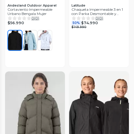
Andesland Outdoor Apparel
Latitude
Cortaviento Impermeable
Chaqueta Impermeable 3 en 1
Urbano Bengala Mujer
con Parka Desmontable y
Térmica
0
(
0
)
0
(
0
)
$56.990
$74.990
50%
$149.990