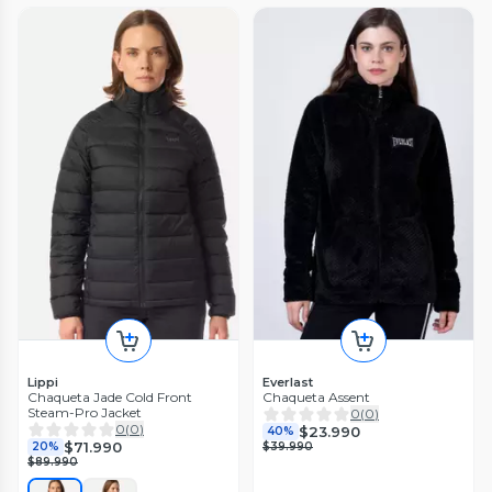
Lippi
Everlast
Chaqueta Jade Cold Front
Chaqueta Assent
Steam-Pro Jacket
0
(
0
)
0
(
0
)
$23.990
40%
$71.990
20%
$39.990
$89.990