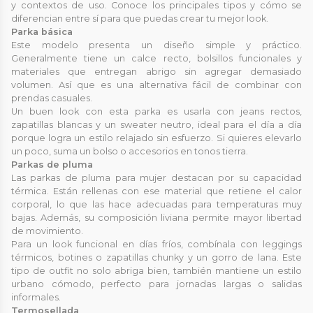
y contextos de uso. Conoce los principales tipos y cómo se
diferencian entre sí para que puedas crear tu mejor look.
Parka básica
Este modelo presenta un diseño simple y práctico.
Generalmente tiene un calce recto, bolsillos funcionales y
materiales que entregan abrigo sin agregar demasiado
volumen. Así que es una alternativa fácil de combinar con
prendas casuales.
Un buen look con esta parka es usarla con jeans rectos,
zapatillas blancas y un sweater neutro, ideal para el día a día
porque logra un estilo relajado sin esfuerzo. Si quieres elevarlo
un poco, suma un bolso o accesorios en tonos tierra.
Parkas de pluma
Las parkas de pluma para mujer destacan por su capacidad
térmica. Están rellenas con ese material que retiene el calor
corporal, lo que las hace adecuadas para temperaturas muy
bajas. Además, su composición liviana permite mayor libertad
de movimiento.
Para un look funcional en días fríos, combínala con leggings
térmicos, botines o zapatillas chunky y un gorro de lana. Este
tipo de outfit no solo abriga bien, también mantiene un estilo
urbano cómodo, perfecto para jornadas largas o salidas
informales.
Termosellada