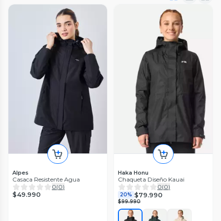
Alpes
Haka Honu
Casaca Resistente Agua
Chaqueta Diseño Kauai
0
(
0
)
0
(
0
)
$49.990
$79.990
20%
$99.990