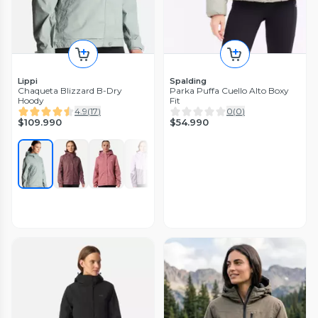
Lippi
Spalding
Chaqueta Blizzard B-Dry
Parka Puffa Cuello Alto Boxy
Hoody
Fit
4.9
(
17
)
0
(
0
)
$109.990
$54.990