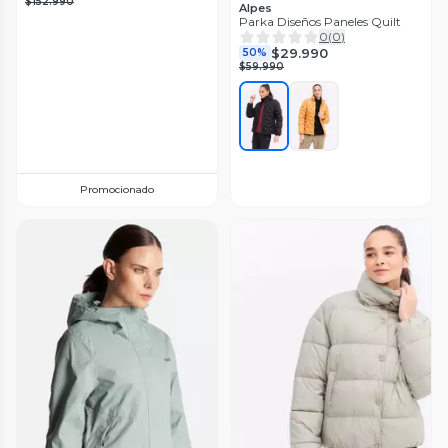
$152.990
Alpes
Parka Diseños Paneles Quilt
0
(
0
)
$29.990
50%
$59.990
Promocionado