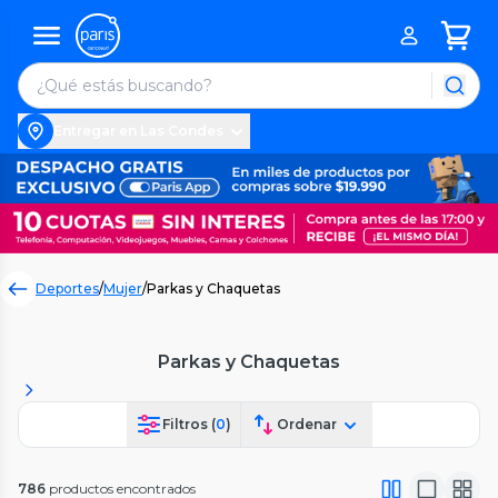
Entregar en Las Condes
Deportes
/
Mujer
/
Parkas y Chaquetas
Parkas y Chaquetas
Filtros (
0
)
Ordenar
786
productos encontrados