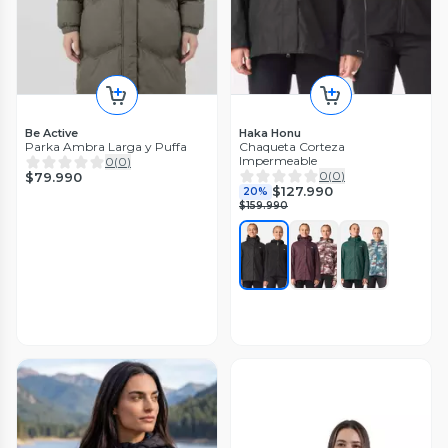
Be Active
Haka Honu
Parka Ambra Larga y Puffa
Chaqueta Corteza
Impermeable
0
(
0
)
0
(
0
)
$79.990
$127.990
20%
$159.990