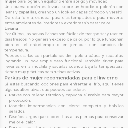
mujer
para lograr un equilibrio entre abrigo y movilidad.
Una buena opción es llevarla sobre un hoodie o polerón con
jeans y zapatillas, creando un look en capas cómodo y versátil.
De esta forma, es ideal para días templados o para moverte
entre ambientes de interiores y exteriores sin pasar calor.
Liviana
Por último, las parkas livianas son fáciles de transportar y usar en
días frescos. No generan exceso de calor, por lo que funcionan
bien en el entretiempo o en jornadas con cambios de
temperatura.
Puedes usarlas con pantalones slim, polera básica y zapatillas,
logrando un look simple pero funcional. También sirven para
llevarlas en la mochila y sacarlas cuando baja la temperatura,
siendo muy prácticas para rutinas activas.
Parkas de mujer recomendadas para el invierno
Si estás buscando opciones para enfrentar el frío, aquí tienes
algunas alternativas que puedes considerar:
Parkas con relleno térmico y capucha ajustable para mayor
protección.
Modelos impermeables con cierre completo y bolsillos
sellados.
Diseños largos que cubren hasta las piernas para conservar
mejor el calor.
Parkas con forro interior suave que aportan mayor