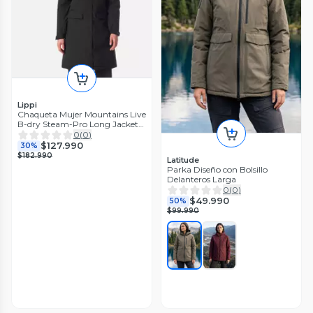
Lippi
Chaqueta Mujer Mountains Live
B-dry Steam-Pro Long Jacket
Negro Lippi I26
0
(
0
)
$127.990
30%
$182.990
Latitude
Parka Diseño con Bolsillo
Delanteros Larga
0
(
0
)
$49.990
50%
$99.990