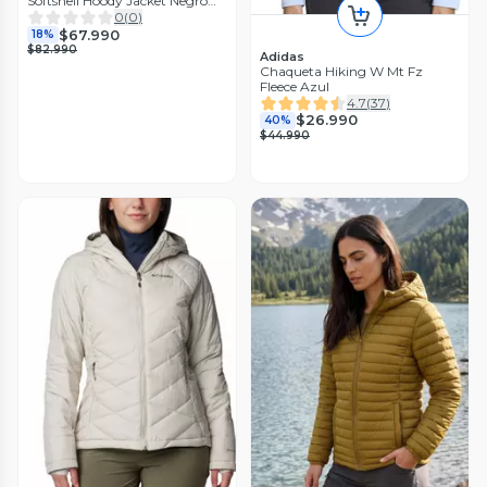
Softshell Hoody Jacket Negro
Lippi I26
0
(
0
)
$67.990
18%
$82.990
Adidas
Chaqueta Hiking W Mt Fz
Fleece Azul
4.7
(
37
)
$26.990
40%
$44.990