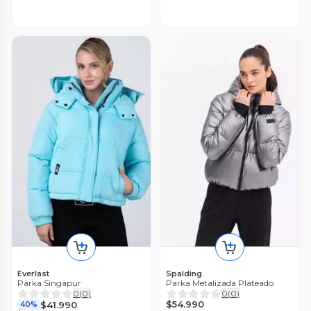
Everlast
Spalding
Parka Singapur
Parka Metalizada Plateado
0
(
0
)
0
(
0
)
$54.990
$41.990
40%