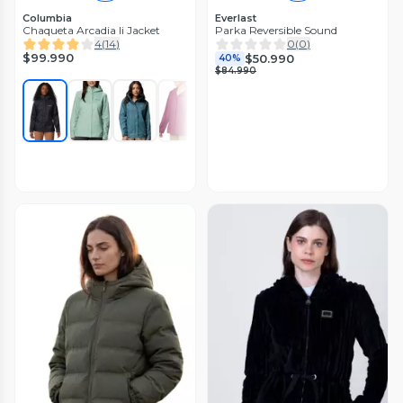
Columbia
Everlast
Chaqueta Arcadia Ii Jacket
Parka Reversible Sound
4
(
14
)
0
(
0
)
$99.990
$50.990
40%
$84.990