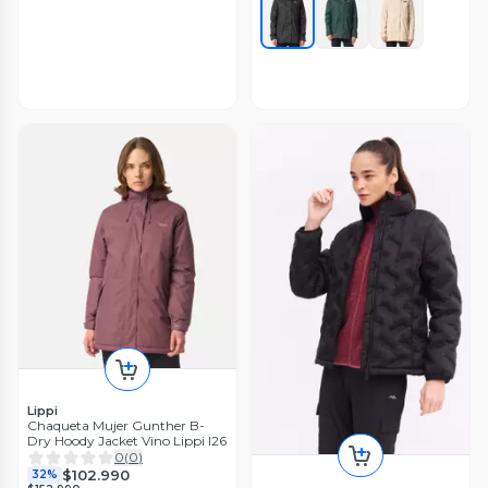
Lippi
Chaqueta Mujer Gunther B-
Dry Hoody Jacket Vino Lippi I26
0
(
0
)
$102.990
32%