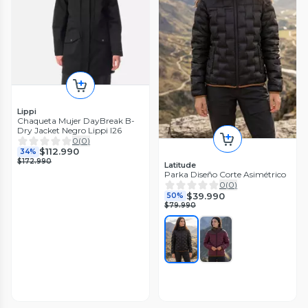
Lippi
Chaqueta Mujer DayBreak B-
Dry Jacket Negro Lippi I26
0
(
0
)
$112.990
34%
$172.990
Latitude
Parka Diseño Corte Asimétrico
0
(
0
)
$39.990
50%
$79.990