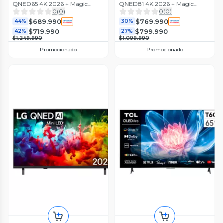
QNED65 4K 2026 + Magic
QNED81 4K 2026 + Magic
Remote Control
Remote Control
0
(
0
)
0
(
0
)
$689.990
$769.990
44%
30%
$719.990
$799.990
42%
27%
$1.249.990
$1.099.990
Promocionado
Promocionado