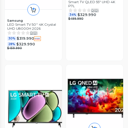
Smart TV QLED 55" UHD 4K
P7L
0
(
0
)
$329.990
34%
$499.990
Samsung
LED Smart TV 50'' 4K Crystal
UHD U8000H 2026
0
(
0
)
$319.990
30%
$329.990
28%
$459.990