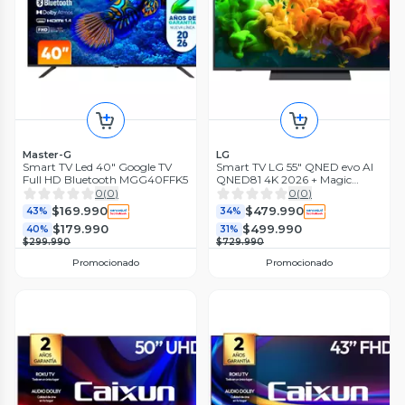
Master-G
LG
Smart TV Led 40" Google TV
Smart TV LG 55" QNED evo AI
Full HD Bluetooth MGG40FFK5
QNED81 4K 2026 + Magic
Remote Control
0
(
0
)
0
(
0
)
$169.990
$479.990
43%
34%
$179.990
$499.990
40%
31%
$299.990
$729.990
Promocionado
Promocionado