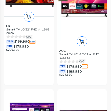
LG
Smart TV LG 32" FHD AI LB65
2026
0
(
0
)
$169.990
26%
$179.990
21%
$229.990
AOC
Smart TV 43" AOC Led FHD
43S5155
0
(
0
)
$179.990
21%
$189.990
17%
$229.990