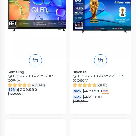
Samsung
Hisense
QLED Smart TV 40'' FHD
QLED Smart TV 65'' 4K UHD
Q5FAA
65Q6QV
4.3
(
40
)
5
(
106
)
$209.990
53%
$439.990
46%
$449.990
$459.990
43%
$819.990