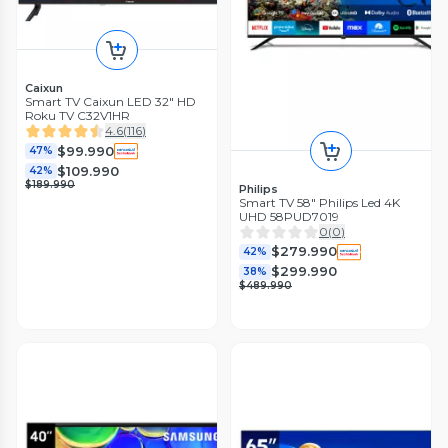
Caixun
Smart TV Caixun LED 32" HD
Roku TV C32V1HR
4.6
(
116
)
$99.990
47%
$109.990
42%
$189.990
Philips
Smart TV 58" Philips Led 4K
UHD 58PUD7019
0
(
0
)
$279.990
42%
$299.990
38%
$489.990