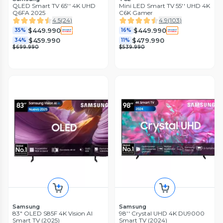
QLED Smart TV 65'' 4K UHD
Mini LED Smart TV 55'' UHD 4K
Q6FA 2025
C6K Gamer
4.5
(
24
)
4.9
(
103
)
$449.990
$449.990
35%
16%
$459.990
$479.990
34%
11%
$699.990
$539.990
Samsung
Samsung
83" OLED S85F 4K Vision AI
98'' Crystal UHD 4K DU9000
Smart TV (2025)
Smart TV (2024)