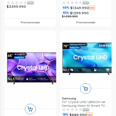
0
(
0
)
0
(
0
)
$3.599.990
$1.549.990
66%
$1.599.990
65%
$4.599.990
Promocionado
Promocionado
Samsung
70" Crystal UHD U8500H 4K
Samsung Vision AI Smart TV
(2026)
0
(
0
)
$689.990
18%