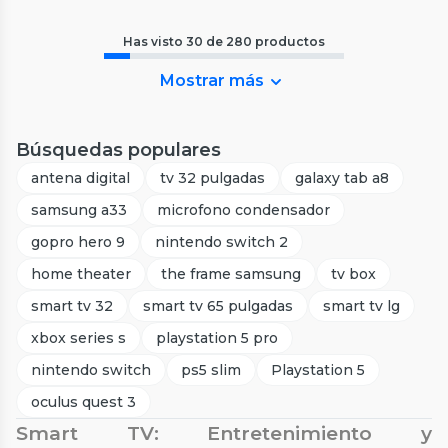
Has visto
30
de
280
productos
Mostrar más
Búsquedas populares
antena digital
tv 32 pulgadas
galaxy tab a8
samsung a33
microfono condensador
gopro hero 9
nintendo switch 2
home theater
the frame samsung
tv box
smart tv 32
smart tv 65 pulgadas
smart tv lg
xbox series s
playstation 5 pro
nintendo switch
ps5 slim
Playstation 5
oculus quest 3
Smart TV: Entretenimiento y