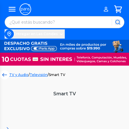
Entregar en Las Condes
TV y Audio
/
Televisión
/
Smart TV
Smart TV