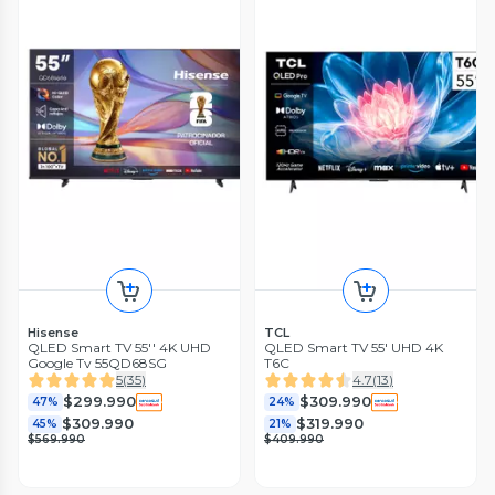
Hisense
TCL
QLED Smart TV 55'' 4K UHD
QLED Smart TV 55' UHD 4K
Google Tv 55QD68SG
T6C
5
(
35
)
4.7
(
13
)
$299.990
$309.990
47%
24%
$309.990
$319.990
45%
21%
$569.990
$409.990