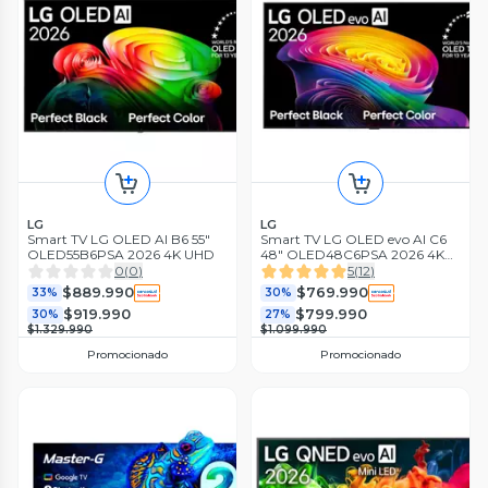
LG
LG
Smart TV LG OLED AI B6 55"
Smart TV LG OLED evo AI C6
OLED55B6PSA 2026 4K UHD
48" OLED48C6PSA 2026 4K
UHD
0
(
0
)
5
(
12
)
$889.990
$769.990
33%
30%
$919.990
$799.990
30%
27%
$1.329.990
$1.099.990
Promocionado
Promocionado