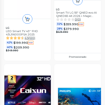
LG
Smart TV LG 55" QNED evo AI
QNED65 4K 2026 + Magic
Remote Control
0
(
0
)
$359.990
32%
LG
$379.990
28%
LED Smart TV 43'' FHD
$529.990
43LR6000PSA 2025
4.5
(
120
)
$199.990
42%
$209.990
40%
$349.990
Promocionado