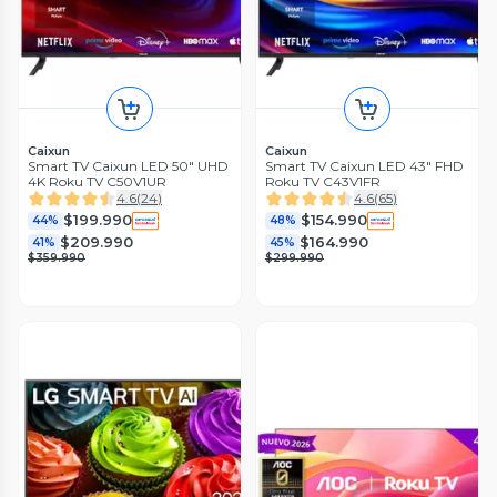
Caixun
Caixun
Smart TV Caixun LED 50" UHD
Smart TV Caixun LED 43" FHD
4K Roku TV C50V1UR
Roku TV C43V1FR
4.6
(
24
)
4.6
(
65
)
$199.990
$154.990
44%
48%
$209.990
$164.990
41%
45%
$359.990
$299.990