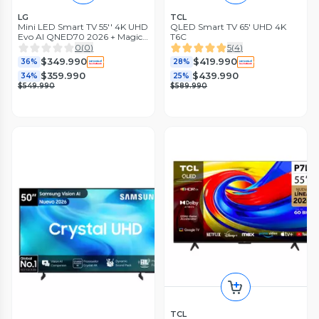
LG
TCL
Mini LED Smart TV 55'' 4K UHD
QLED Smart TV 65' UHD 4K
Evo AI QNED70 2026 + Magic
T6C
Remote Control
0
(
0
)
5
(
4
)
$349.990
$419.990
36%
28%
$359.990
$439.990
34%
25%
$549.990
$589.990
TCL