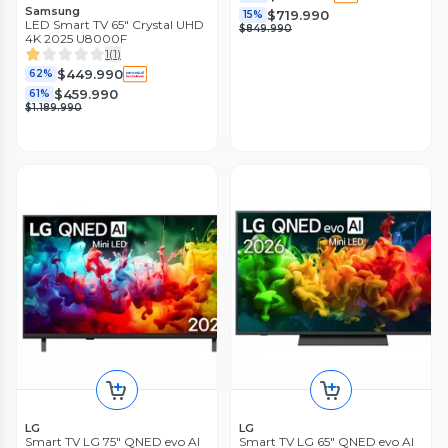
Samsung
$719.990
15%
LED Smart TV 65" Crystal UHD
$849.990
4K 2025 U8000F
1
(
1
)
$449.990
62%
$459.990
61%
$1.189.990
LG
LG
Smart TV LG 75" QNED evo AI
Smart TV LG 65" QNED evo AI