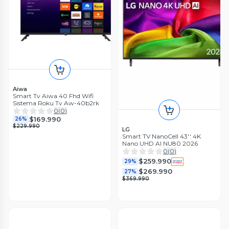
Aiwa
Smart Tv Aiwa 40 Fhd Wifi
Sistema Roku Tv Aw-40b2rk
0
(
0
)
$169.990
26%
$229.990
LG
Smart TV NanoCell 43'' 4K
Nano UHD AI NU80 2026
0
(
0
)
$259.990
29%
$269.990
27%
$369.990