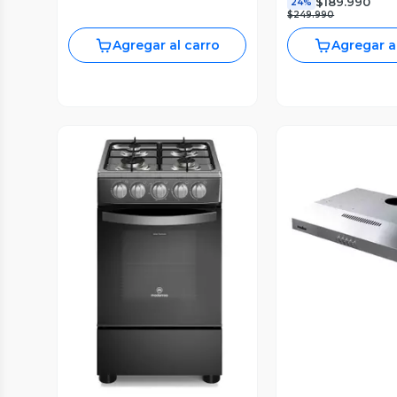
$189.990
24%
$249.990
Agregar al carro
Agregar a
Vista P
Vista Previa