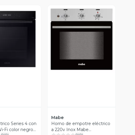
ista Previa
Vista Previa
Mabe
trico Series 4 con
Horno de empotre eléctrico
i-Fi color negro
a 220v Inox Mabe
0
(
0
)
0
(
0
)