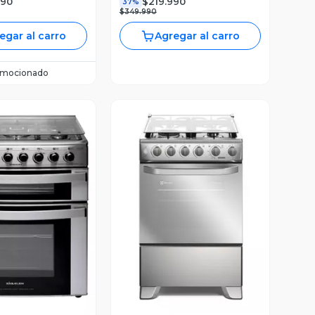
990
$219.990
37%
$349.990
egar al carro
Agregar al carro
omocionado
ista Previa
Vista Previa