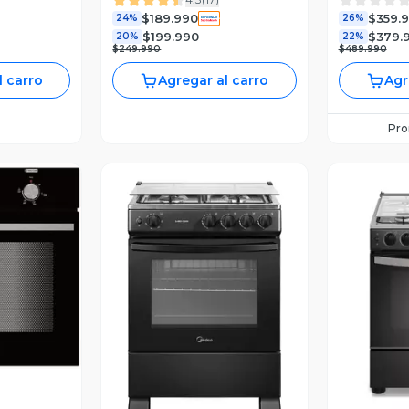
76L Black
$189.990
$359.
24%
26%
$199.990
$379.
20%
22%
$249.990
$489.990
l carro
Agregar al carro
Agr
Pr
revia
V
Vista Previa