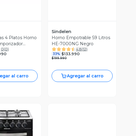
Sindelen
as 4 Platos Horno
Horno Empotrable 59 Litros
mporizador
HE-7000NG Negro
0
(
0
)
4.8
(
12
)
egra
990
$133.990
33%
$199.990
egar al carro
Agregar al carro