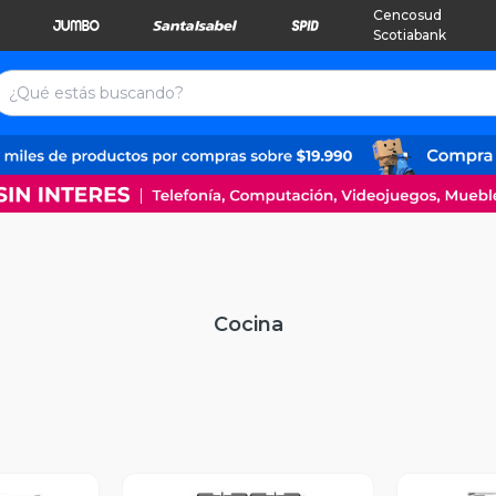
Cencosud
Scotiabank
Cocina