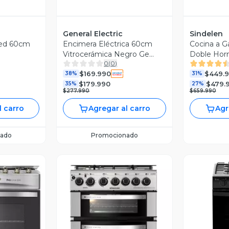
General Electric
Sindelen
ed 60cm
Encimera Eléctrica 60cm
Cocina a 
Vitrocerámica Negro Ge
Doble Horn
0
(
0
)
Pg6040evn0
770DHIN
$169.990
$449.
38%
31%
$179.990
$479.
35%
27%
$277.990
$659.990
l carro
Agregar al carro
Agr
ado
Promocionado
V