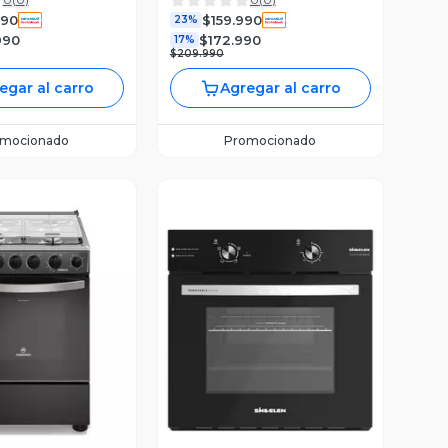
HM6031EXAI0
990
$159.990
23%
990
$172.990
17%
$209.990
egar al carro
Agregar al carro
omocionado
Promocionado
ista Previa
Vista Previa