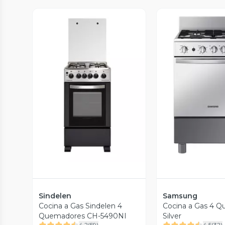
Vista Previa
Vista P
Sindelen
Samsung
Cocina a Gas Sindelen 4
Cocina a Gas 4 
Quemadores CH-5490NI
Silver
4.2
(
59
)
4.5
(
32
)