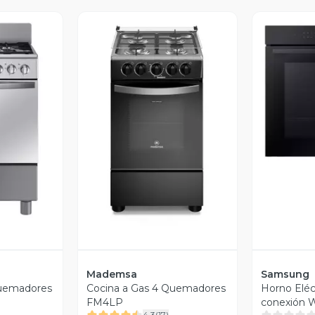
V
revia
Vista Previa
Mademsa
Samsung
Quemadores
Cocina a Gas 4 Quemadores
Horno Eléc
FM4LP
conexión W
4.3
(
17
)