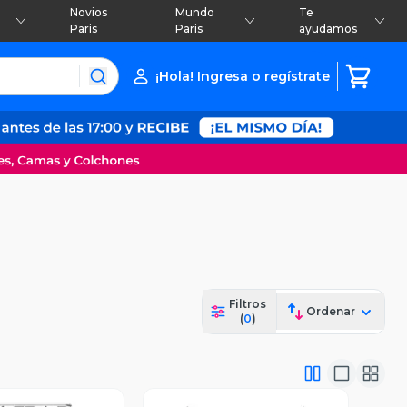
Novios
Mundo
Te
Paris
Paris
ayudamos
¡Hola! Ingresa o regístrate
Filtros
Ordenar
(
0
)