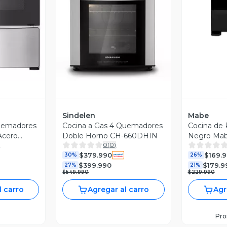
revia
Vista Previa
Sindelen
Mabe
Quemadores
Cocina a Gas 4 Quemadores
Cocina de 
cero
Doble Horno CH-660DHIN
Negro Ma
)
0
(
0
)
$379.990
$169.
30%
26%
$399.990
$179.9
27%
21%
$549.990
$229.990
l carro
Agregar al carro
Agr
Pr