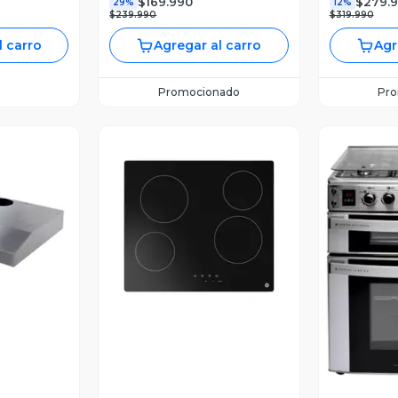
$169.990
$279.
29%
12%
$239.990
$319.990
l carro
Agregar al carro
Agr
Promocionado
Pr
revia
Vista Previa
V