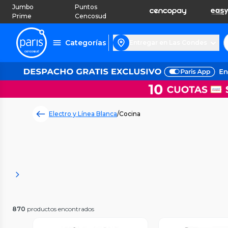
Jumbo
Puntos
Prime
Cencosud
Categorías
Entregar en Las Condes
Electro y Línea Blanca
/
Cocina
870
productos encontrados