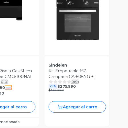
Vista Previa
Sindelen
Piso a Gas 51 cm
Kit Empotrable 157
be CMC5100NA1
Campana CA-606NG +
0
(
0
)
0
(
0
)
Encimera a Gas CEG-4600 +
$275.990
25%
990
Horno Empotrable HE-
$369.990
90
7000NG
egar al carro
Agregar al carro
omocionado