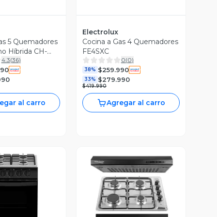
Electrolux
Gas 5 Quemadores
Cocina a Gas 4 Quemadores
o Híbrida CH-
FE4SXC
4.3
(
36
)
0
(
0
)
990
$259.990
38%
990
$279.990
33%
$419.990
egar al carro
Agregar al carro
ista Previa