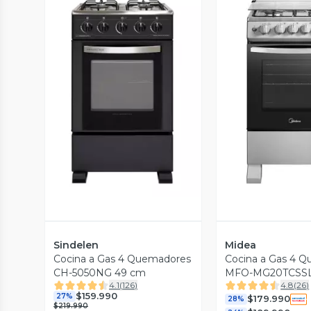
Vista Previa
Vista P
Sindelen
Midea
Cocina a Gas 4 Quemadores
Cocina a Gas 4 
CH-5050NG 49 cm
MFO-MG20TCSSL 
4.1
(
126
)
4.8
(
26
)
$159.990
27%
$179.990
28%
$219.990