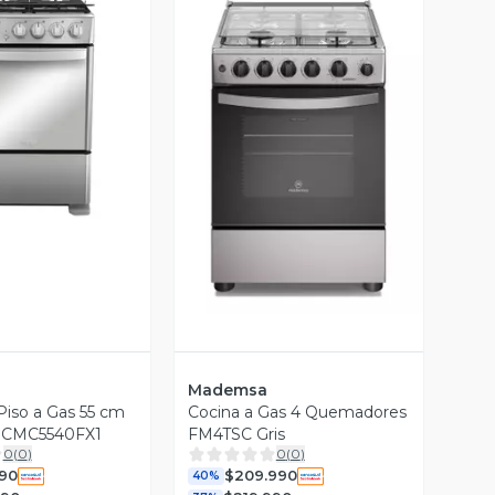
ista Previa
Vista Previa
Mademsa
Piso a Gas 55 cm
Cocina a Gas 4 Quemadores
 CMC5540FX1
FM4TSC Gris
0
(
0
)
0
(
0
)
90
$209.990
40%