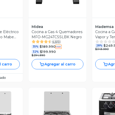
Midea
Mademsa
 Eléctrico
Cocina a Gas 4 Quemadores
Cocina a G
ro Mabe
MFO-MG24TCSSLBK Negro
Vapor y Te
4.6
(
9
)
FM4TPC N
$249.
28%
$189.990
35%
$349.990
$199.990
32%
$294.990
l carro
Agregar al carro
Agr
ado