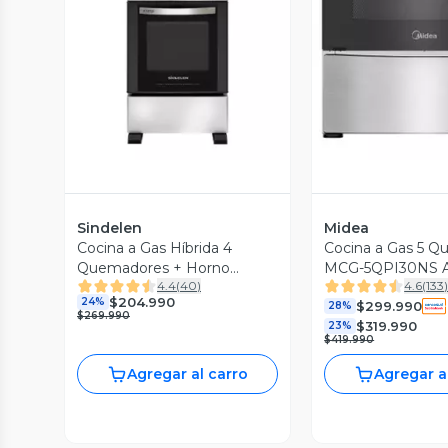
Vista Previa
Vista P
Sindelen
Midea
Cocina a Gas Híbrida 4
Cocina a Gas 5 
Quemadores + Horno
MCG-5QPI30NS A
4.4
(
40
)
4.6
(
133
Eléctrico CH-540NI
Inoxidable
$204.990
24%
$299.990
28%
$269.990
$319.990
23%
$419.990
Agregar al carro
Agregar a