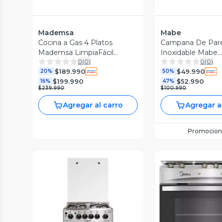
Mademsa
Mabe
Cocina a Gas 4 Platos
Campana De Par
Mademsa LimpiaFácil
Inoxidable Mabe
0
(
0
)
0
(
0
)
FM4IP Negra
Cm6045xv0
$189.990
$49.990
20%
50%
$199.990
$52.990
16%
47%
$239.990
$100.990
Agregar al carro
Agregar a
Promocion