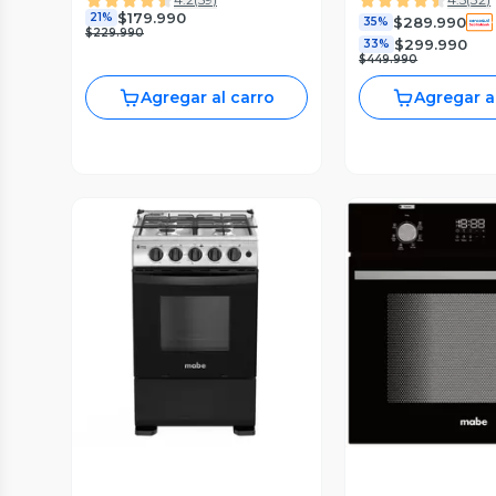
$179.990
21%
$289.990
35%
$229.990
$299.990
33%
$449.990
Agregar al carro
Agregar a
Vista Previa
Vista P