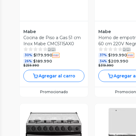
Mabe
Mabe
Cocina de Piso a Gas 51 cm
Horno de empotre
Inox Mabe CMC5115AX0
60 cm 220V Neg
0
(
0
)
0
(
0
)
HM6045EXN0
$179.990
$199.990
30%
37%
$189.990
$209.990
26%
34%
$259.990
$319.990
Agregar al carro
Agregar a
Promocionado
Promocion