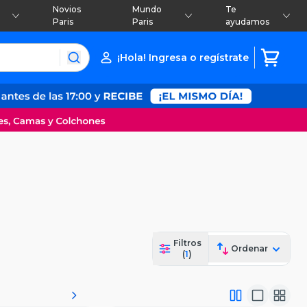
Novios
Mundo
Te
Paris
Paris
ayudamos
¡Hola! Ingresa o regístrate
Filtros
Ordenar
(
1
)