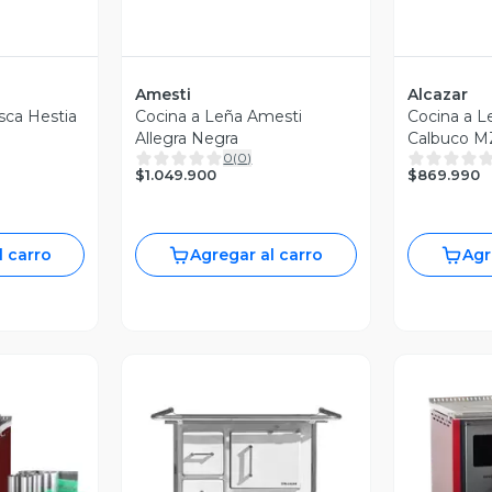
Amesti
Alcazar
sca Hestia
Cocina a Leña Amesti
Cocina a L
Allegra Negra
Calbuco M
0
(
0
)
$1.049.900
$869.990
l carro
Agregar al carro
Agr