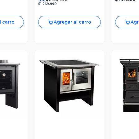
$1.269.990
l carro
Agregar al carro
Agr
revia
Vista Previa
V