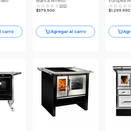
rdeo
Blanca Amesti
Europea M
0
(
0
)
$579.900
$1.299.990
l carro
Agregar al carro
Agr
revia
Vista Previa
V