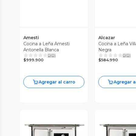
Amesti
Alcazar
Cocina a Leña Amesti
Cocina a Leña Vill
Antonella Blanca
Negra
0
(
0
)
0
(
0
)
$999.900
$584.990
Agregar al carro
Agregar a