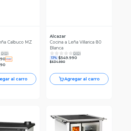
Alcazar
Leña Calbuco MZ
Cocina a Leña Villarica 80
Blanca
0
(
0
)
0
(
0
)
$549.990
13%
990
$634.990
990
egar al carro
Agregar al carro