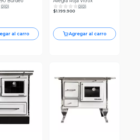
90 Burdeo
Allegra Roja Vitrox
0
(
0
)
0
(
0
)
$1.199.900
egar al carro
Agregar al carro
ista Previa
Vista Previa