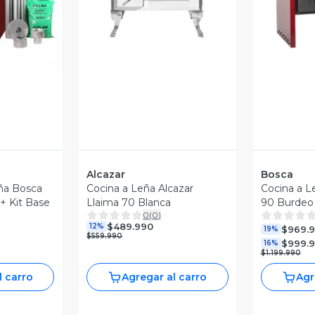
revia
Vista Previa
V
Alcazar
Bosca
ña Bosca
Cocina a Leña Alcazar
Cocina a L
+ Kit Base
Llaima 70 Blanca
90 Burdeo
0
(
0
)
$489.990
12%
$969.
19%
$559.990
$999.
16%
$1.199.990
l carro
Agregar al carro
Agr