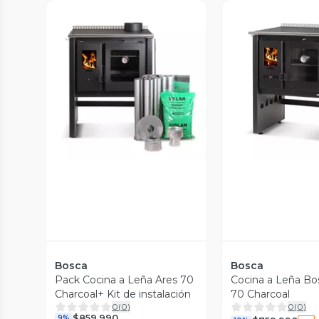
Vista Previa
Vista P
Bosca
Bosca
Pack Cocina a Leña Ares 70
Cocina a Leña Bo
Charcoal+ Kit de instalación
70 Charcoal
0
(
0
)
0
(
0
)
$859.990
9%