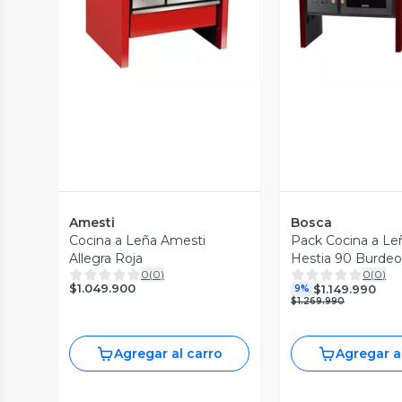
Vista Previa
Vista P
Amesti
Bosca
Cocina a Leña Amesti
Pack Cocina a Le
Allegra Roja
Hestia 90 Burdeo
0
(
0
)
0
(
0
)
$1.049.900
$1.149.990
9%
$1.269.990
Agregar al carro
Agregar a