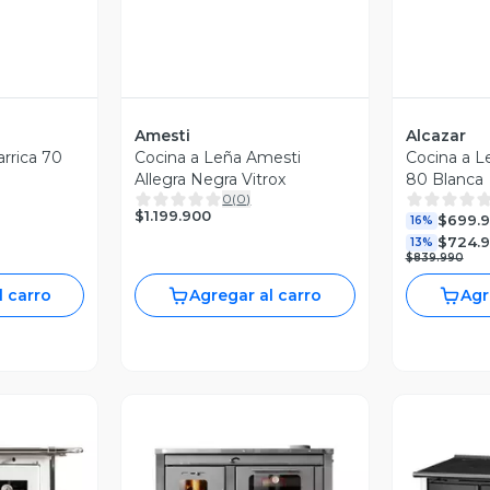
Amesti
Alcazar
arrica 70
Cocina a Leña Amesti
Cocina a 
Allegra Negra Vitrox
80 Blanca
0
(
0
)
$1.199.900
$699.
16%
$724.
13%
$839.990
l carro
Agregar al carro
Agr