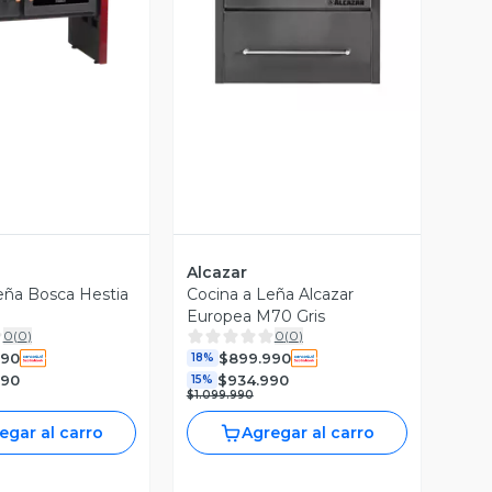
ista Previa
Vista Previa
Alcazar
eña Bosca Hestia
Cocina a Leña Alcazar
Europea M70 Gris
0
(
0
)
0
(
0
)
990
$899.990
18%
990
$934.990
15%
$1.099.990
egar al carro
Agregar al carro