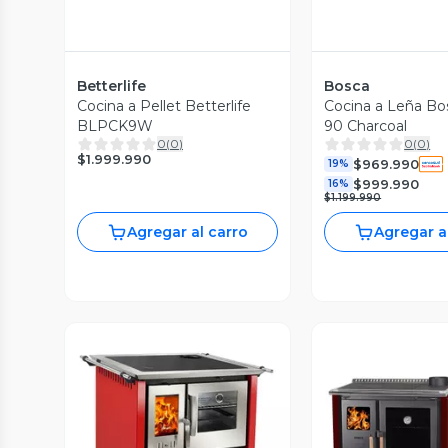
Betterlife
Bosca
Cocina a Pellet Betterlife
Cocina a Leña Bo
BLPCK9W
90 Charcoal
0
(
0
)
0
(
0
)
$1.999.990
$969.990
19%
$999.990
16%
$1.199.990
Agregar al carro
Agregar a