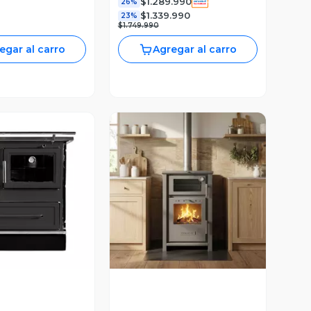
$1.289.990
26%
$1.339.990
23%
$1.749.990
egar al carro
Agregar al carro
ista Previa
Vista Previa