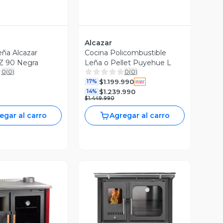
Alcazar
eña Alcazar
Cocina Policombustible
Z 90 Negra
Leña o Pellet Puyehue L
0
(
0
)
0
(
0
)
$1.199.990
17%
$1.239.990
14%
$1.449.990
egar al carro
Agregar al carro