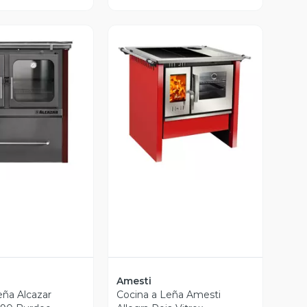
ista Previa
Vista Previa
Amesti
eña Alcazar
Cocina a Leña Amesti