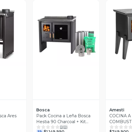
revia
Vista Previa
V
Bosca
Amesti
sca Ares
Pack Cocina a Leña Bosca
COCINA A
Hestia 90 Charcoal + Kit
COMBUST
0
(
0
)
Base
ALMA
$749.900
$1.149.990
9%