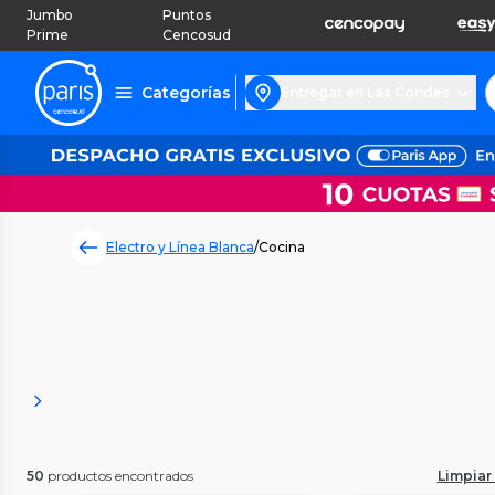
Jumbo
Puntos
Prime
Cencosud
Categorías
Entregar en Las Condes
Electro y Línea Blanca
/
Cocina
50
productos encontrados
Limpiar 