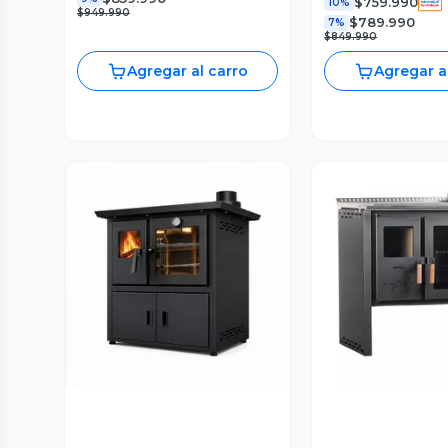
$759.990
10%
$949.990
$789.990
7%
$849.990
Agregar al carro
Agregar a
Vista Previa
Vista P