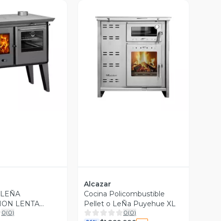
ista Previa
Vista Previa
Alcazar
 LEÑA
Cocina Policombustible
ION LENTA
Pellet o LeÑa Puyehue XL
0
(
0
)
0
(
0
)