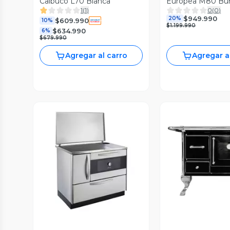
Calbuco L70 Blanca
Europea M80 Bu
1
(
1
)
0
(
0
)
$949.990
20%
$609.990
10%
$1.199.990
$634.990
6%
$679.990
Agregar al carro
Agregar a
Vista Previa
Vista P