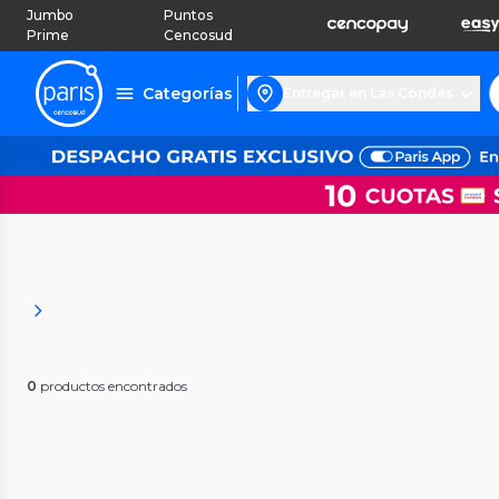
Jumbo
Puntos
Prime
Cencosud
Categorías
Entregar en Las Condes
0
productos encontrados