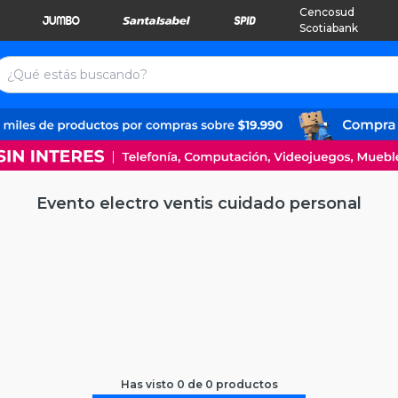
Cencosud
Scotiabank
Evento electro ventis cuidado personal
Has visto
0
de
0
productos