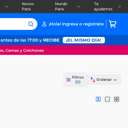
Novios
Mundo
Te
Paris
Paris
ayudamos
¡Hola! Ingresa o regístrate
Filtros
Ordenar
(
0
)