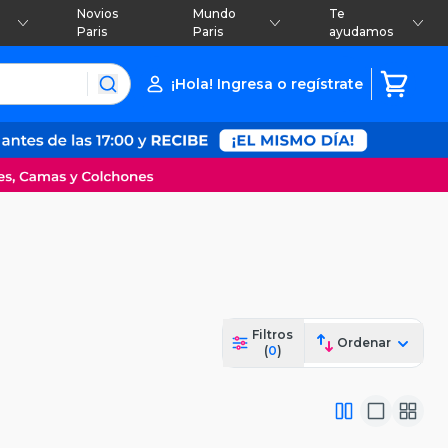
Novios
Mundo
Te
Paris
Paris
ayudamos
¡Hola! Ingresa o regístrate
Filtros
Ordenar
(
0
)