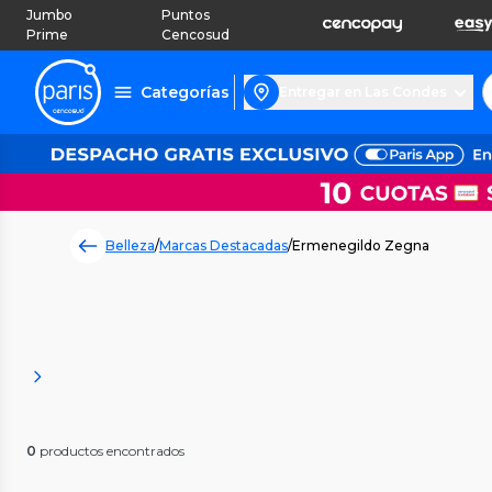
Jumbo
Puntos
Prime
Cencosud
Categorías
Entregar en Las Condes
Belleza
/
Marcas Destacadas
/
Ermenegildo Zegna
0
productos encontrados